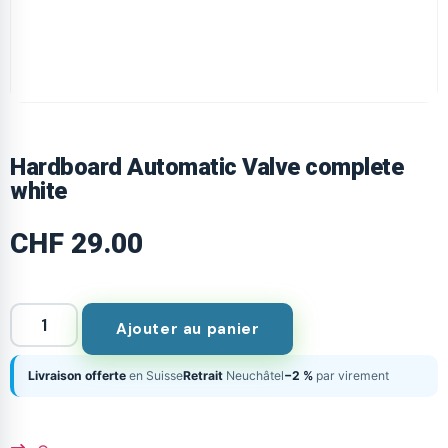
Hardboard Automatic Valve complete
white
CHF
29.00
Ajouter au panier
Livraison offerte
en Suisse
Retrait
Neuchâtel
−2 %
par virement