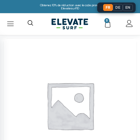
Obtenez 10% de réduction avec le code promo:
🌐
FR
DE
EN
Elevatesurf10
0