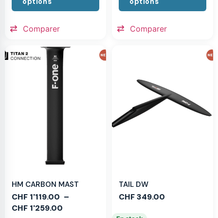
options
options
Comparer
Comparer
HM CARBON MAST
TAIL DW
CHF
1'119.00
–
CHF
349.00
CHF
1'259.00