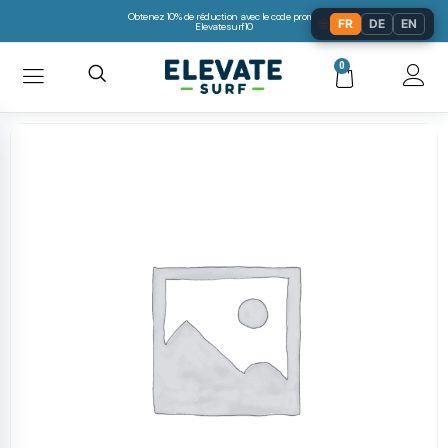
Obtenez 10% de réduction avec le code promo:
🌐
FR
DE
EN
Elevatesurf10
0