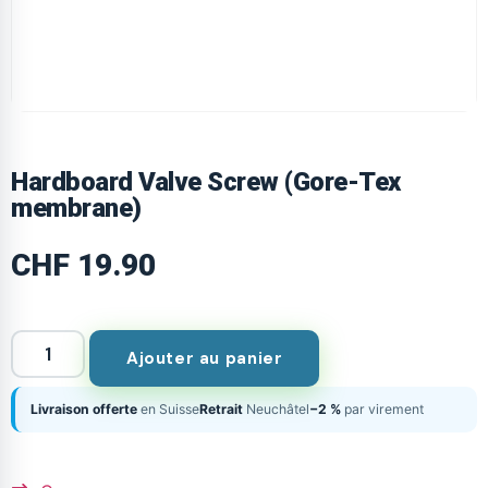
Hardboard Valve Screw (Gore-Tex
membrane)
CHF
19.90
Ajouter au panier
Livraison offerte
en Suisse
Retrait
Neuchâtel
−2 %
par virement