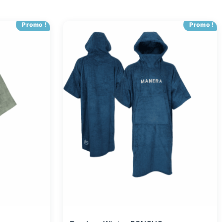
Promo !
Promo !