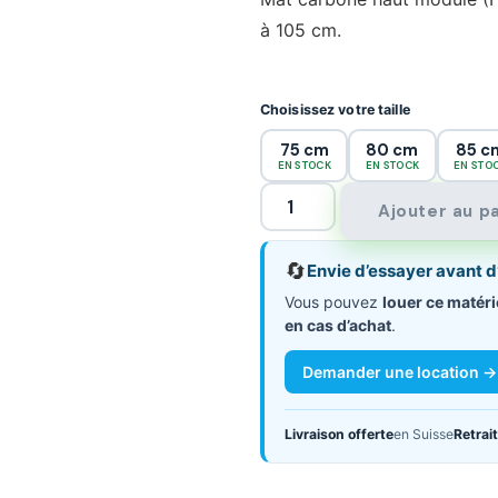
à 105 cm.
Choisissez votre taille
75 cm
80 cm
85 c
EN STOCK
EN STOCK
EN STO
Ajouter au p
🔄
Envie d’essayer avant d
Vous pouvez
louer ce matéri
en cas d’achat
.
Demander une location →
Livraison offerte
en Suisse
Retrait