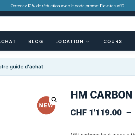
Obtenez 10% de réduction avec le code promo: Elevatesurf10
ACHAT
BLOG
LOCATION
COURS
tre guide d'achat
HM CARBON
CHF
1'119.00
–
Mât carbone haut module (H