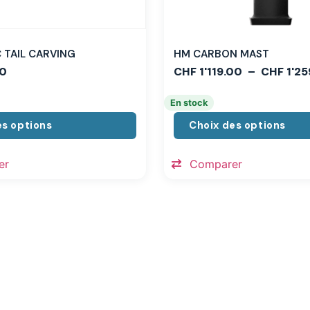
TAIL CARVING
HM CARBON MAST
0
CHF
1'119.00
–
CHF
1'25
En stock
es options
Choix des options
er
Comparer