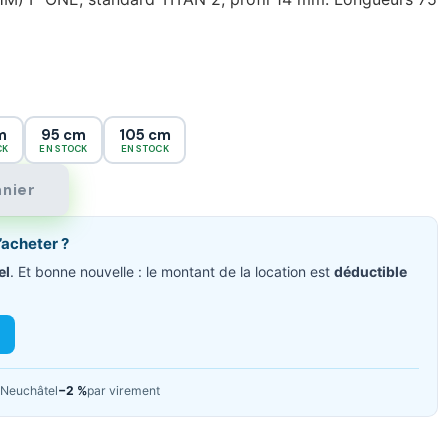
m
95 cm
105 cm
CK
EN STOCK
EN STOCK
anier
’acheter ?
el
. Et bonne nouvelle : le montant de la location est
déductible
Neuchâtel
−2 %
par virement