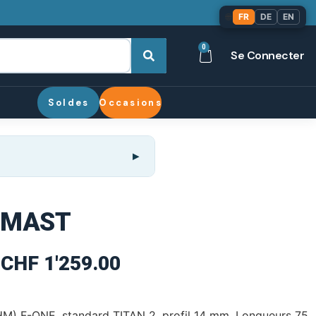
🌐
FR
DE
EN
0
Se Connecter
Soldes
Occasions
 MAST
CHF
1'259.00
M) F-ONE, standard TITAN 2, profil 14 mm. Longueurs 75