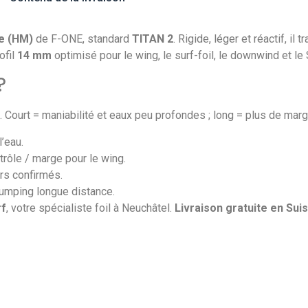
e (HM)
de F-ONE, standard
TITAN 2
. Rigide, léger et réactif, i
ofil
14 mm
optimisé pour le wing, le surf-foil, le downwind et l
?
u. Court = maniabilité et eaux peu profondes ; long = plus de marg
l’eau.
rôle / marge pour le wing.
rs confirmés.
umping longue distance.
rf
, votre spécialiste foil à Neuchâtel.
Livraison gratuite en Sui