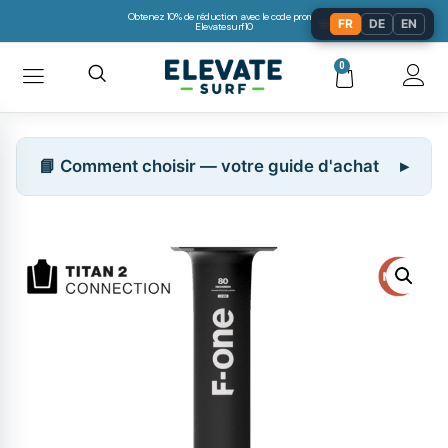
Obtenez 10% de réduction avec le code promo:
🌐
FR
DE
EN
Elevatesurf10
0
📘 Comment choisir — votre guide d'achat