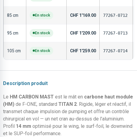
85 cm
En stock
CHF
1'169.00
77267-0712
95 cm
En stock
CHF
1'209.00
77267-0713
105 cm
En stock
CHF
1'259.00
77267-0714
Description produit
Le
HM CARBON MAST
est le mât en
carbone haut module
(HM)
de F-ONE, standard
TITAN 2
. Rigide, léger et réactif, il
transmet chaque impulsion de pumping et offre un contrôle
chirurgical en vol — un net cran au-dessus de l’aluminium.
Profil
14 mm
optimisé pour le wing, le surf-foil, le downwind
et le SUP-foil performance.