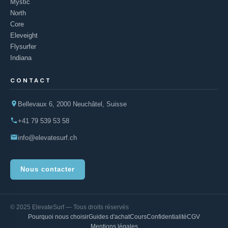
Mystic
North
Core
Eleveight
Flysurfer
Indiana
CONTACT
Bellevaux 6, 2000 Neuchâtel, Suisse
+41 79 539 53 58
info@elevatesurf.ch
Nous contacter
© 2025 ElevateSurf — Tous droits réservés
Pourquoi nous choisir
Guides d'achat
Cours
Confidentialité
CGV
Mentions légales