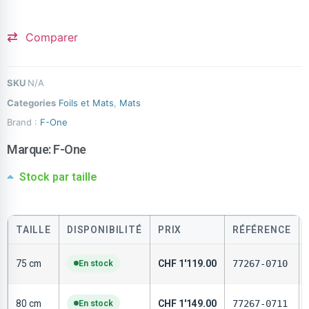
Comparer
SKU
N/A
Categories
Foils et Mats
,
Mats
Brand :
F-One
Marque:
F-One
Stock par taille
TAILLE
DISPONIBILITÉ
PRIX
RÉFÉRENCE
75 cm
En stock
CHF
1'119.00
77267-0710
80 cm
En stock
CHF
1'149.00
77267-0711