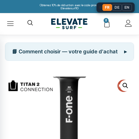
Obtenez 10% de réduction avec le code promo:
🌐
FR
DE
EN
Elevatesurf10
0
📘 Comment choisir — votre guide d'achat