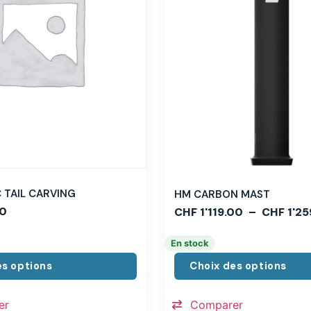
TAIL CARVING
HM CARBON MAST
0
CHF
1'119.00
–
CHF
1'25
En stock
es options
Choix des options
er
Comparer