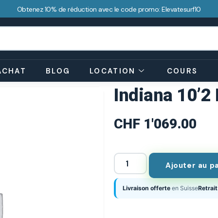
Obtenez 10% de réduction avec le code promo: Elevatesurf10
ACHAT
BLOG
LOCATION
COURS
Indiana 10’2 
CHF
1'069.00
Ajouter au p
Livraison offerte
en Suisse
Retrait