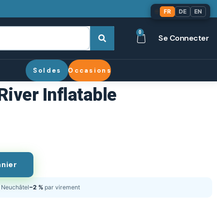
🌐
FR
DE
EN
0
Se Connecter
Soldes
Occasions
River Inflatable
anier
Neuchâtel
−2 %
par virement