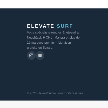
ELEVATE
SURF
Votre spécialiste wingfoil & kitesurf à
Neuchâtel. F-ONE, Manera et plus de
15 marques premium. Livraison
gratuite en Suisse.
© 2025 ElevateSurf — Tous droits réservés