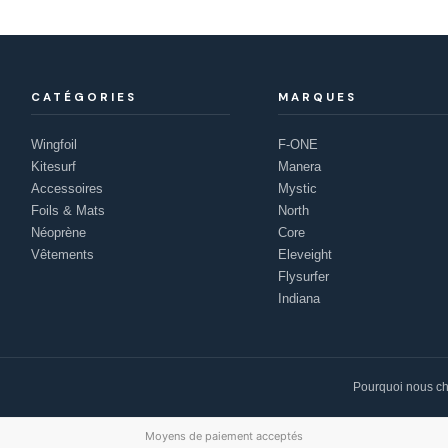
CATÉGORIES
MARQUES
Wingfoil
F-ONE
Kitesurf
Manera
Accessoires
Mystic
Foils & Mats
North
Néoprène
Core
Vêtements
Eleveight
Flysurfer
Indiana
Pourquoi nous ch
Moyens de paiement acceptés