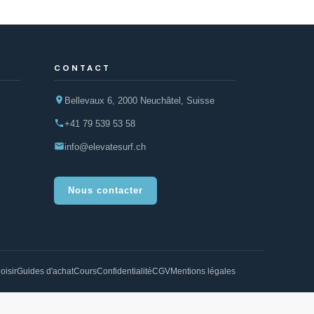
CONTACT
Bellevaux 6, 2000 Neuchâtel, Suisse
+41 79 539 53 58
info@elevatesurf.ch
Nous contacter
oisir
Guides d'achat
Cours
Confidentialité
CGV
Mentions légales