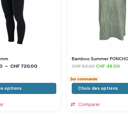
,3mm
Bamboo Summer PONCH
0
–
CHF
720.00
CHF
CHF
48.00
80.00
Sur commande
es options
Choix des options
er
Comparer