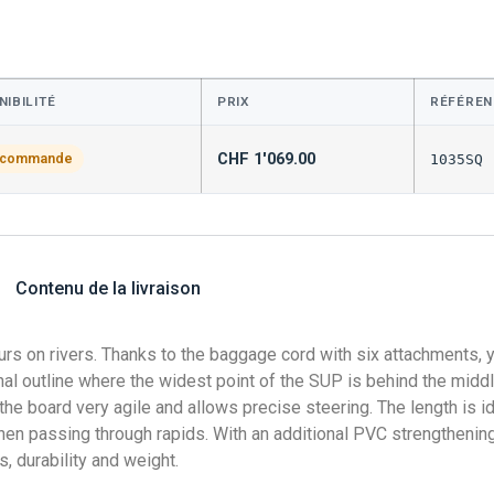
NIBILITÉ
PRIX
RÉFÉREN
CHF
1'069.00
 commande
1035SQ
Contenu de la livraison
ours on rivers. Thanks to the baggage cord with six attachments,
 outline where the widest point of the SUP is behind the middle
the board very agile and allows precise steering. The length is i
hen passing through rapids. With an additional PVC strengthenin
, durability and weight.