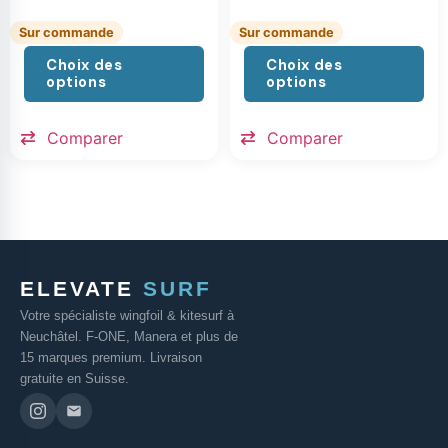
Sur commande
Sur commande
Choix des
Choix des
options
options
Comparer
Comparer
ELEVATE
SURF
Votre spécialiste wingfoil & kitesurf à
Neuchâtel. F-ONE, Manera et plus de
15 marques premium. Livraison
gratuite en Suisse.