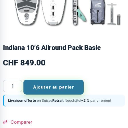
Indiana 10’6 Allround Pack Basic
CHF
849.00
Ajouter au panier
Livraison offerte
en Suisse
Retrait
Neuchâtel
−2 %
par virement
Comparer