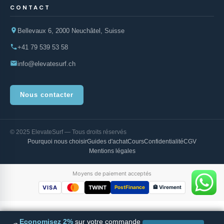
CONTACT
Bellevaux 6, 2000 Neuchâtel, Suisse
+41 79 539 53 58
info@elevatesurf.ch
Nous contacter
© 2025 ElevateSurf — Tous droits réservés
Pourquoi nous choisir
Guides d'achat
Cours
Confidentialité
CGV
Mentions légales
Moyens de paiement acceptés
VISA
TWINT
PostFinance
🏦 Virement
Economisez 2%
sur votre commande