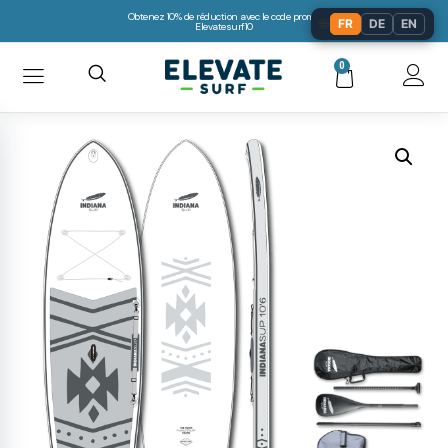
Obtenez 10% de réduction avec le code promo:
🌐
FR
DE
EN
Elevatesurf10
0