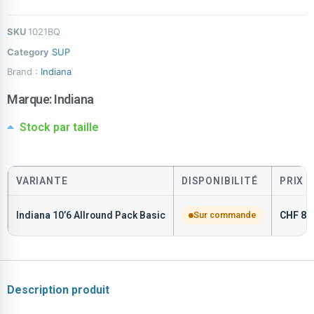
SKU
1021BQ
Category
SUP
Brand :
Indiana
Marque:
Indiana
Stock par taille
VARIANTE
DISPONIBILITÉ
PRIX
Indiana 10’6 Allround Pack Basic
Sur commande
CHF
84
Description produit