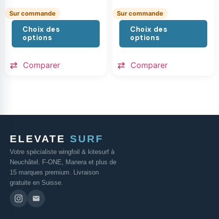
Sur commande
Sur commande
Choix des
Choix des
options
options
Comparer
Comparer
ELEVATE
SURF
Votre spécialiste wingfoil & kitesurf à
Neuchâtel. F-ONE, Manera et plus de
15 marques premium. Livraison
gratuite en Suisse.