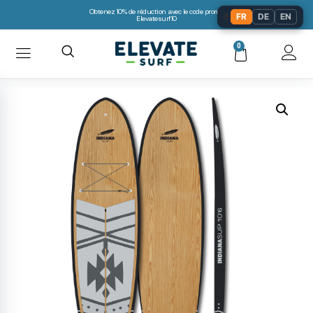
Obtenez 10% de réduction avec le code promo:
🌐
FR
DE
EN
Elevatesurf10
0