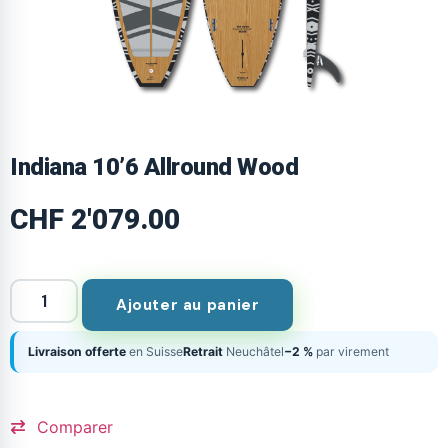
Indiana 10’6 Allround Wood
CHF
2'079.00
Ajouter au panier
Livraison offerte
en Suisse
Retrait
Neuchâtel
−2 %
par virement
Comparer