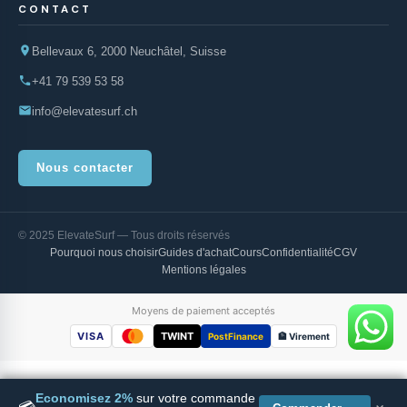
CONTACT
Bellevaux 6, 2000 Neuchâtel, Suisse
+41 79 539 53 58
info@elevatesurf.ch
Nous contacter
© 2025 ElevateSurf — Tous droits réservés
Pourquoi nous choisir
Guides d'achat
Cours
Confidentialité
CGV
Mentions légales
Moyens de paiement acceptés
VISA
TWINT
PostFinance
🏦 Virement
Economisez 2%
sur votre commande