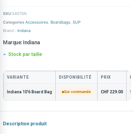
SKU
5407SN
Categories
Accessoires
,
Boardbags
,
SUP
Brand :
Indiana
Marque:
Indiana
Stock par taille
VARIANTE
DISPONIBILITÉ
PRIX
R
Indiana 10’6 Board Bag
Sur commande
CHF
229.00
5
Description produit