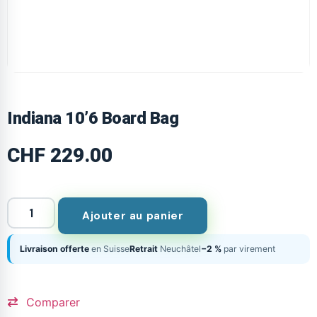
Indiana 10’6 Board Bag
CHF
229.00
Ajouter au panier
Livraison offerte
en Suisse
Retrait
Neuchâtel
−2 %
par virement
Comparer