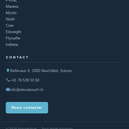
F-ONE
Manera
Mystic
North
Core
Eleveight
Flysurfer
Indiana
CONTACT
Bellevaux 6, 2000 Neuchâtel, Suisse
+41 79 539 53 58
info@elevatesurf.ch
Nous contacter
© 2025 ElevateSurf — Tous droits réservés