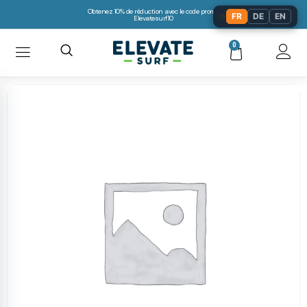
Obtenez 10% de réduction avec le code promo:
🌐
FR
DE
EN
Elevatesurf10
0