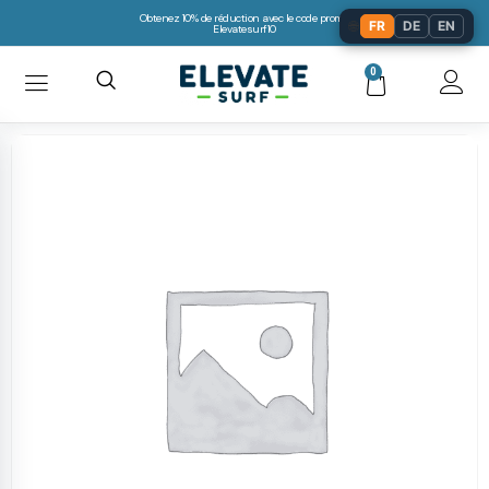
Obtenez 10% de réduction avec le code promo:
🌐
FR
DE
EN
Elevatesurf10
0