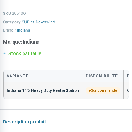
SKU
2051SQ
Category
SUP et Downwind
Brand :
Indiana
Marque:
Indiana
Stock par taille
VARIANTE
DISPONIBILITÉ
P
Indiana 11’5 Heavy Duty Rent & Station
Sur commande
C
Description produit