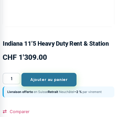
Indiana 11’5 Heavy Duty Rent & Station
CHF
1'309.00
Ajouter au panier
Livraison offerte
en Suisse
Retrait
Neuchâtel
−2 %
par virement
Comparer