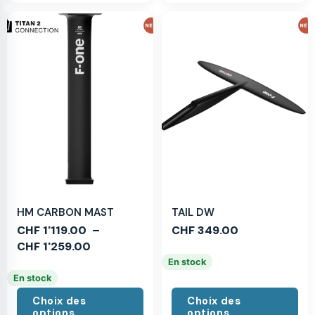
HM CARBON MAST
TAIL DW
CHF
1'119.00
–
CHF
349.00
CHF
1'259.00
En stock
En stock
Choix des
Choix des
options
options