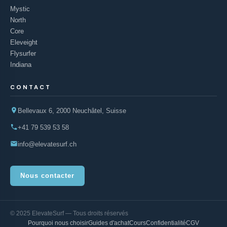
Mystic
North
Core
Eleveight
Flysurfer
Indiana
CONTACT
Bellevaux 6, 2000 Neuchâtel, Suisse
+41 79 539 53 58
info@elevatesurf.ch
Nous contacter
© 2025 ElevateSurf — Tous droits réservés
Pourquoi nous choisir
Guides d'achat
Cours
Confidentialité
CGV