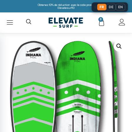
Obtenez 10% de réduction avec le code promo:
🌐
FR
DE
EN
Elevatesurf10
0