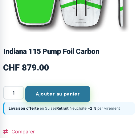
Indiana 115 Pump Foil Carbon
CHF
879.00
Ajouter au panier
Livraison offerte
en Suisse
Retrait
Neuchâtel
−2 %
par virement
Comparer