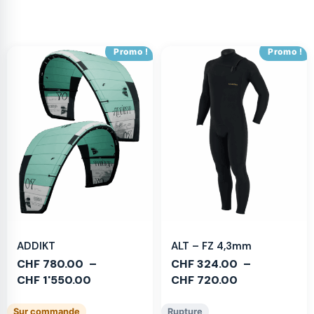
Promo !
Promo !
ADDIKT
ALT – FZ 4,3mm
CHF
780.00
–
CHF
324.00
–
CHF
1'550.00
CHF
720.00
Sur commande
Rupture