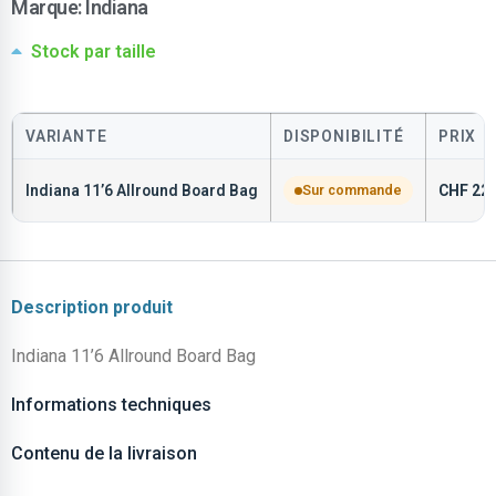
Marque:
Indiana
Stock par taille
VARIANTE
DISPONIBILITÉ
PRIX
Indiana 11’6 Allround Board Bag
Sur commande
CHF
229
Description produit
Indiana 11’6 Allround Board Bag
Informations techniques
Contenu de la livraison