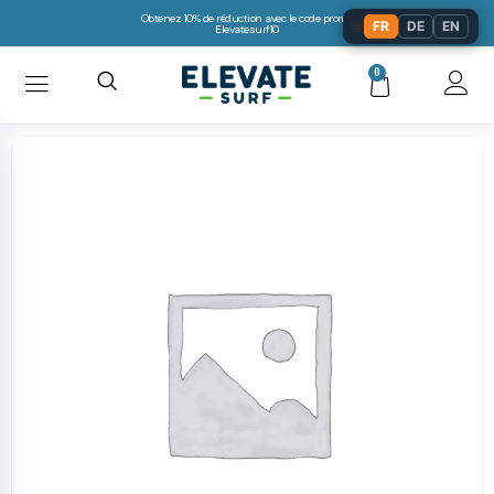
Obtenez 10% de réduction avec le code promo:
🌐
FR
DE
EN
Elevatesurf10
0