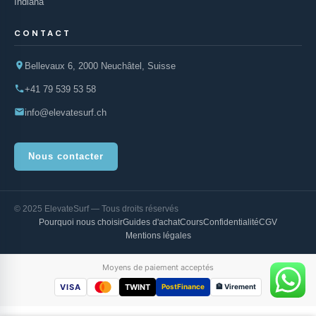
Indiana
CONTACT
Bellevaux 6, 2000 Neuchâtel, Suisse
+41 79 539 53 58
info@elevatesurf.ch
Nous contacter
© 2025 ElevateSurf — Tous droits réservés
Pourquoi nous choisir
Guides d'achat
Cours
Confidentialité
CGV
Mentions légales
Moyens de paiement acceptés
VISA
TWINT
PostFinance
🏦 Virement