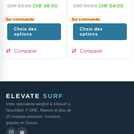
CHF
CHF
48.00
CHF
CHF
54.00
80.00
90.00
Sur commande
Sur commande
Choix des
Choix des
options
options
Comparer
Comparer
ELEVATE
SURF
Votre spécialiste wingfoil & kitesurf à
Neuchâtel. F-ONE, Manera et plus de
15 marques premium. Livraison
gratuite en Suisse.