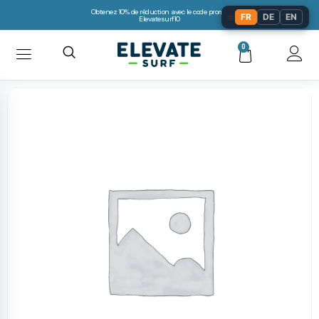
Obtenez 10% de réduction avec le code promo:
🌐
FR
DE
EN
Elevatesurf10
0