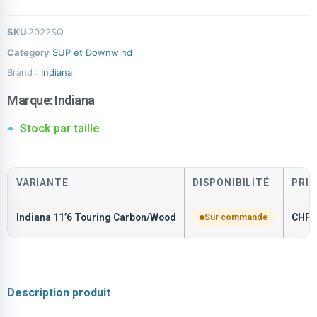
SKU
2022SQ
Category
SUP et Downwind
Brand :
Indiana
Marque:
Indiana
Stock par taille
VARIANTE
DISPONIBILITÉ
PRIX
Indiana 11’6 Touring Carbon/Wood
Sur commande
CHF
2
Description produit