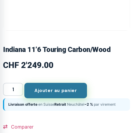
Indiana 11’6 Touring Carbon/Wood
CHF
2'249.00
Ajouter au panier
Livraison offerte
en Suisse
Retrait
Neuchâtel
−2 %
par virement
Comparer