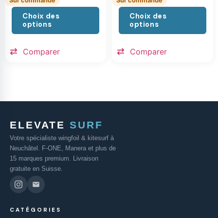
Sur commande
Sur commande
Choix des
Choix des
options
options
Comparer
Comparer
ELEVATE
SURF
Votre spécialiste wingfoil & kitesurf à
Neuchâtel. F-ONE, Manera et plus de
15 marques premium. Livraison
gratuite en Suisse.
CATÉGORIES