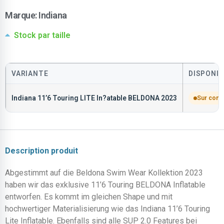
Marque:
Indiana
Stock par taille
VARIANTE
DISPONIB
Indiana 11’6 Touring LITE In?atable BELDONA 2023
Sur com
Description produit
Abgestimmt auf die Beldona Swim Wear Kollektion 2023
haben wir das exklusive 11’6 Touring BELDONA Inflatable
entworfen. Es kommt im gleichen Shape und mit
hochwertiger Materialisierung wie das Indiana 11’6 Touring
Lite Inflatable. Ebenfalls sind alle SUP 2.0 Features bei