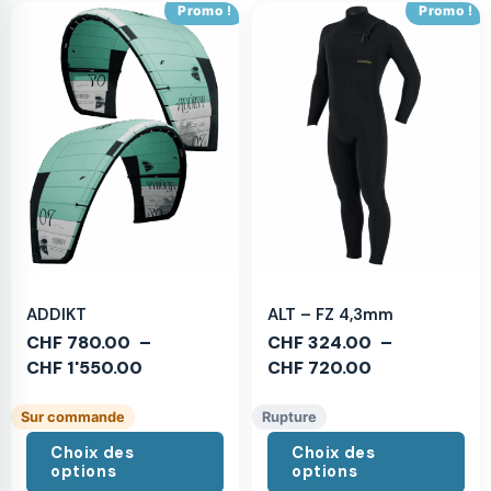
Promo !
Promo !
ADDIKT
ALT – FZ 4,3mm
CHF
780.00
–
CHF
324.00
–
CHF
1'550.00
CHF
720.00
Sur commande
Rupture
Choix des
Choix des
options
options