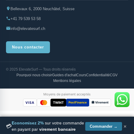
Bellevaux 6, 2000 Neuchâtel, Suisse
+41 79 539 53 58
info@elevatesurf.ch
Nous contacter
© 2025 ElevateSurf — Tous droits réservés
Pourquoi nous choisir
Guides d'achat
Cours
Confidentialité
CGV
Mentions légales
Moyens de paiement acceptés
VISA
TWINT
PostFinance
🏦 Virement
Economisez 2%
sur votre commande
×
💳
Commander →
en payant par
virement bancaire