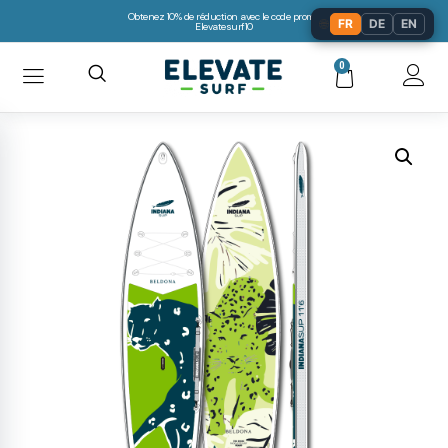
Obtenez 10% de réduction avec le code promo:
🌐
FR
DE
EN
Elevatesurf10
0