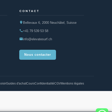
CONTACT
Bellevaux 6, 2000 Neuchâtel, Suisse
+41 79 539 53 58
info@elevatesurf.ch
Nous contacter
oisir
Guides d'achat
Cours
Confidentialité
CGV
Mentions légales