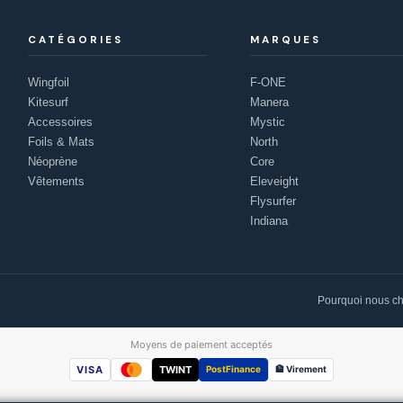
CATÉGORIES
MARQUES
Wingfoil
F-ONE
Kitesurf
Manera
Accessoires
Mystic
Foils & Mats
North
Néoprène
Core
Vêtements
Eleveight
Flysurfer
Indiana
Pourquoi nous ch
Moyens de paiement acceptés
VISA
TWINT
PostFinance
🏦 Virement