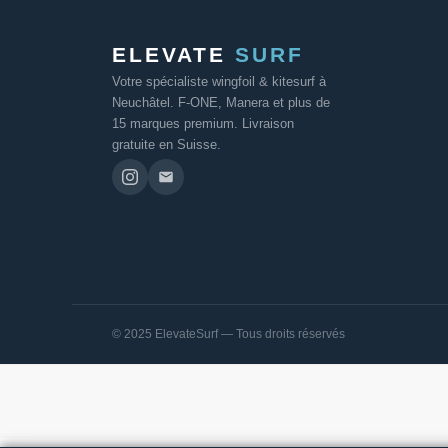
ELEVATE
SURF
Votre spécialiste wingfoil & kitesurf à
Neuchâtel. F-ONE, Manera et plus de
15 marques premium. Livraison
gratuite en Suisse.
© 2025 ElevateSurf — Tous droits réservés