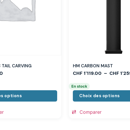
TAIL CARVING
HM CARBON MAST
0
CHF
1'119.00
–
CHF
1'25
En stock
es options
Choix des options
er
Comparer