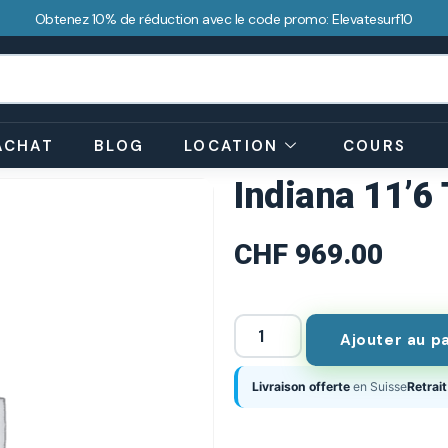
Obtenez 10% de réduction avec le code promo: Elevatesurf10
ACHAT
BLOG
LOCATION
COURS
Indiana 11’6 
CHF
969.00
Ajouter au p
Livraison offerte
en Suisse
Retrait