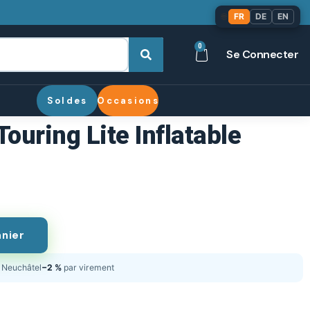
🌐
FR
DE
EN
0
Se Connecter
Soldes
Occasions
Touring Lite Inflatable
anier
Neuchâtel
−2 %
par virement