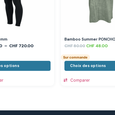
,3mm
Bamboo Summer PONCH
0
–
CHF
720.00
CHF
CHF
48.00
80.00
Sur commande
es options
Choix des options
er
Comparer