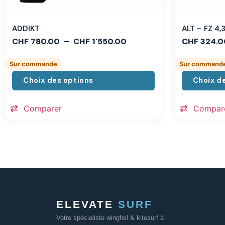
ADDIKT
ALT – FZ 4
CHF
780.00
–
CHF
1'550.00
CHF
324.0
Sur commande
Sur command
Choix des options
Choix d
Comparer
Compar
ELEVATE
SURF
Votre spécialiste wingfoil & kitesurf à