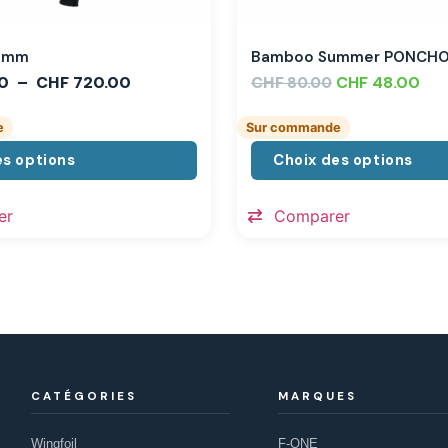
,3mm
Bamboo Summer PONCH
0
–
CHF
720.00
CHF
CHF
48.00
80.00
e
Sur commande
es options
Choix des options
er
Comparer
CATÉGORIES
MARQUES
Wingfoil
F-ONE