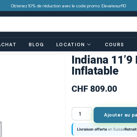
Obtenez 10% de réduction avec le code promo: Elevatesurf10
ACHAT
BLOG
LOCATION
COURS
Indiana 11’9
Inflatable
CHF
809.00
Ajouter au p
Livraison offerte
en Suisse
Retrait