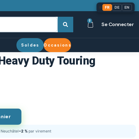
🌐
FR
DE
EN
0
Se Connecter
Soldes
Occasions
 Heavy Duty Touring
anier
Neuchâtel
−2 %
par virement