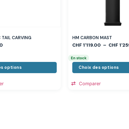
TAIL CARVING
HM CARBON MAST
0
CHF
1'119.00
–
CHF
1'25
En stock
es options
Choix des options
er
Comparer