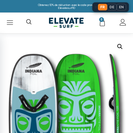
Obtenez 10% de réduction avec le code promo:
🌐
FR
DE
EN
Elevatesurf10
0