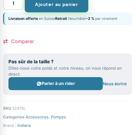
Ajouter au panier
Livraison offerte
en Suisse
Retrait
Neuchâtel
−2 %
par virement
Comparer
Pas sûr de la taille ?
Dites-nous votre poids et votre niveau, on vous répond en
direct.
Parler à un rider
Nous écrire
SKU
3241SL
Categories
Accessoires
,
Pompes
Brand :
Indiana