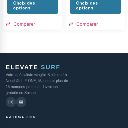
Choix des
Choix des
options
options
Comparer
Comparer
ELEVATE
SURF
Votre spécialiste wingfoil & kitesurf à
Neuchâtel. F-ONE, Manera et plus de
15 marques premium. Livraison
gratuite en Suisse.
CATÉGORIES