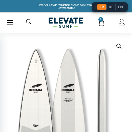
Obtenez 10% de réduction avec le code promo:
🌐
FR
DE
EN
Elevatesurf10
0