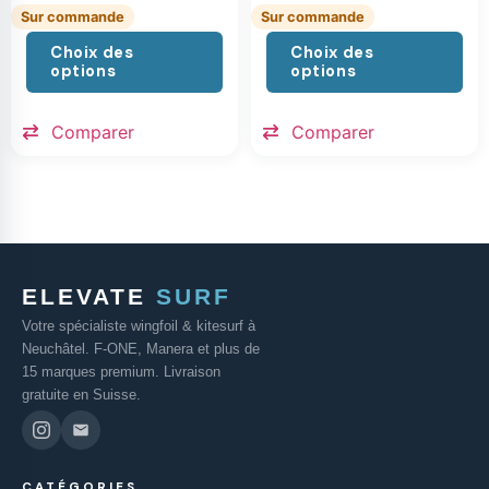
Sur commande
Sur commande
Choix des
Choix des
options
options
Comparer
Comparer
ELEVATE
SURF
Votre spécialiste wingfoil & kitesurf à
Neuchâtel. F-ONE, Manera et plus de
15 marques premium. Livraison
gratuite en Suisse.
CATÉGORIES