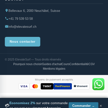
Bellevaux 6, 2000 Neuchâtel, Suisse
+41 79 539 53 58
info@elevatesurf.ch
Nous contacter
© 2025 ElevateSurf — Tous droits réservés
Pourquoi nous choisir
Guides d'achat
Cours
Confidentialité
CGV
Mentions légales
Moyens de paiement acceptés
VISA
TWINT
PostFinance
🏦 Virement
Economisez 2%
sur votre commande
×
💳
Indiana 14'0 RS Inflatable
Commander →