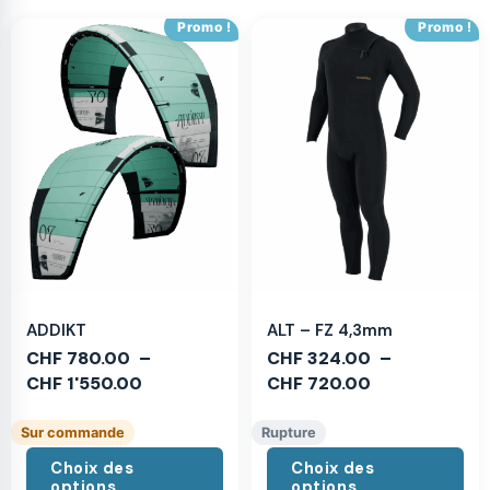
Promo !
Promo !
ADDIKT
ALT – FZ 4,3mm
CHF
780.00
–
CHF
324.00
–
CHF
1'550.00
CHF
720.00
Sur commande
Rupture
Choix des
Choix des
options
options