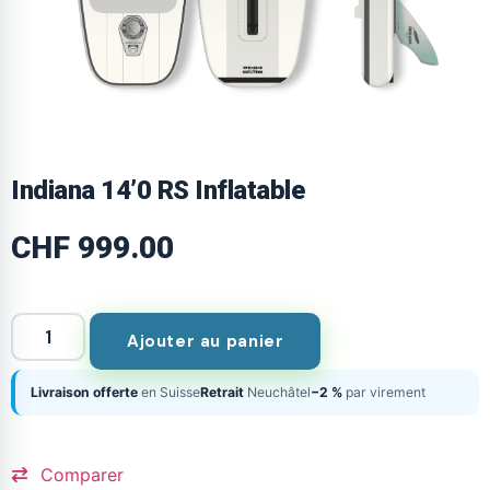
Indiana 14’0 RS Inflatable
CHF
999.00
Ajouter au panier
Livraison offerte
en Suisse
Retrait
Neuchâtel
−2 %
par virement
Comparer