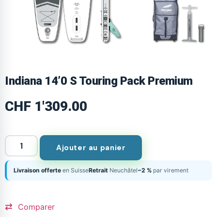
Indiana 14’0 S Touring Pack Premium
CHF
1'309.00
Ajouter au panier
Livraison offerte
en Suisse
Retrait
Neuchâtel
−2 %
par virement
Comparer