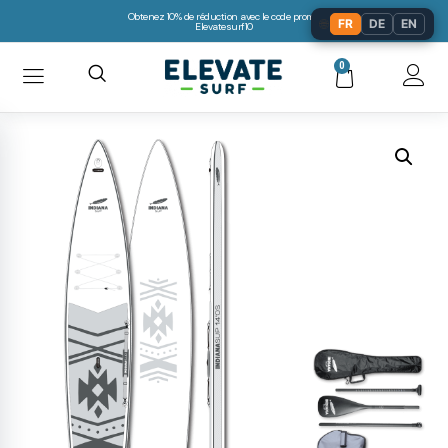
Obtenez 10% de réduction avec le code promo:
🌐
FR
DE
EN
Elevatesurf10
0