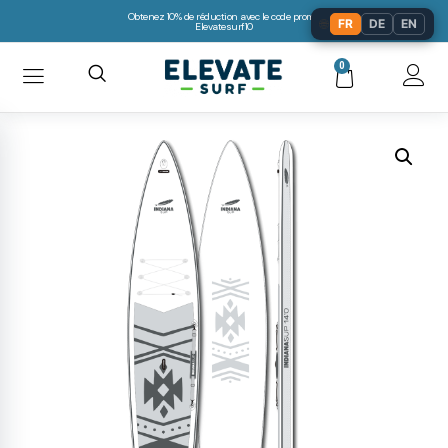
Obtenez 10% de réduction avec le code promo:
🌐
FR
DE
EN
Elevatesurf10
0