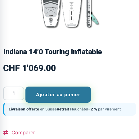
Indiana 14’0 Touring Inflatable
CHF
1'069.00
Ajouter au panier
Livraison offerte
en Suisse
Retrait
Neuchâtel
−2 %
par virement
Comparer