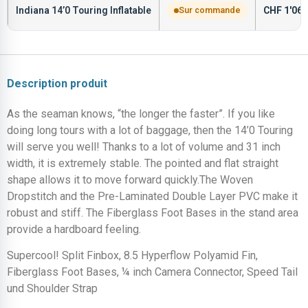
Indiana 14’0 Touring Inflatable
Sur commande
CHF
1'069
Description produit
As the seaman knows, “the longer the faster”. If you like
doing long tours with a lot of baggage, then the 14’0 Touring
will serve you well! Thanks to a lot of volume and 31 inch
width, it is extremely stable. The pointed and flat straight
shape allows it to move forward quickly.The Woven
Dropstitch and the Pre-Laminated Double Layer PVC make it
robust and stiff. The Fiberglass Foot Bases in the stand area
provide a hardboard feeling.
Supercool! Split Finbox, 8.5 Hyperflow Polyamid Fin,
Fiberglass Foot Bases, ¼ inch Camera Connector, Speed Tail
und Shoulder Strap