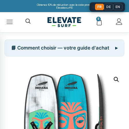
Obtenez 10% de réduction avec le code promo:
🌐
FR
DE
EN
Elevatesurf10
0
📘 Comment choisir — votre guide d'achat