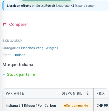
Livraison offerte
en Suisse
Retrait
Neuchâtel
−2 %
par virement
Comparer
SKU
3235SP
Categories
Planches Wing
,
Wingfoil
Brand :
Indiana
Marque:
Indiana
Stock par taille
VARIANTE
DISPONIBILITÉ
PRIX
Indiana 5’1 Kitesurf Foil Carbon
Sur commande
CHF
999.