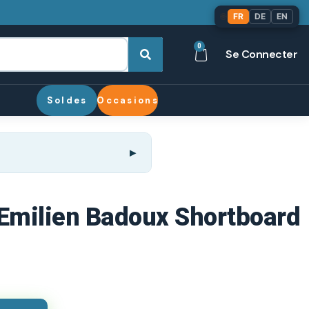
🌐
FR
DE
EN
0
Se Connecter
Soldes
Occasions
 Emilien Badoux Shortboard