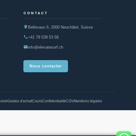
CONTACT
Bellevaux 6, 2000 Neuchâtel, Suisse
+41 79 539 53 58
info@elevatesurf.ch
Nous contacter
oisir
Guides d'achat
Cours
Confidentialité
CGV
Mentions légales