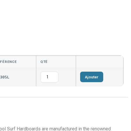
ÉFÉRENCE
QTÉ
Ajouter
30SL
 Pool Surf Hardboards are manufactured in the renowned