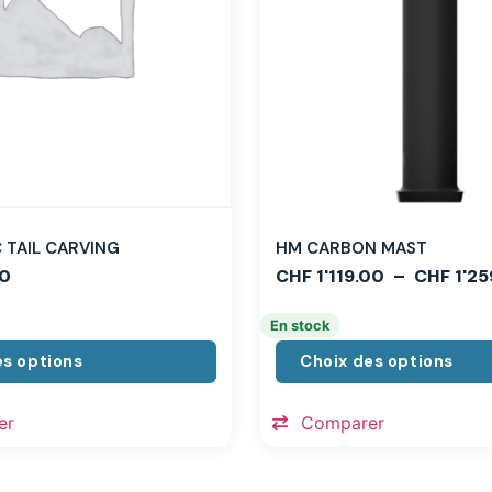
TAIL CARVING
HM CARBON MAST
0
CHF
1'119.00
–
CHF
1'25
En stock
es options
Choix des options
er
Comparer