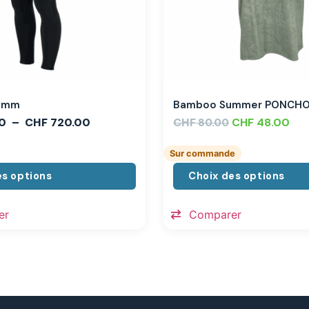
,3mm
Bamboo Summer PONCH
0
–
CHF
720.00
CHF
CHF
48.00
80.00
Sur commande
es options
Choix des options
er
Comparer