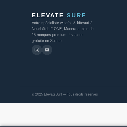
ELEVATE
SURF
Votre spécialiste wingfoil & kitesurf à
Neuchâtel. F-ONE, Manera et plus de
15 marques premium. Livraison
gratuite en Suisse.
© 2025 ElevateSurf — Tous droits réservés