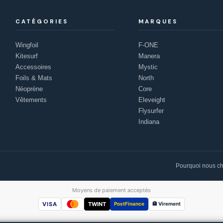
CATÉGORIES
MARQUES
Wingfoil
F-ONE
Kitesurf
Manera
Accessoires
Mystic
Foils & Mats
North
Néoprène
Core
Vêtements
Eleveight
Flysurfer
Indiana
Pourquoi nous ch
Moyens de paiement acceptés
VISA
TWINT
PostFinance
🏦 Virement