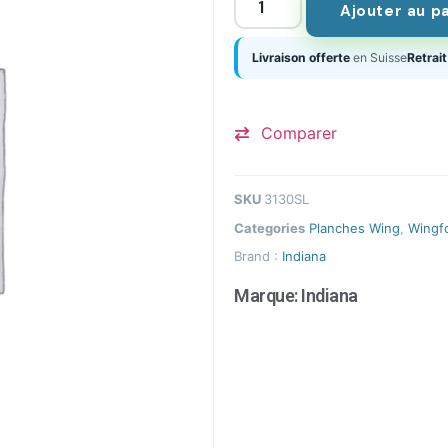
Ajouter au p
Livraison offerte
en Suisse
Retrait
Comparer
SKU
3130SL
Categories
Planches Wing
,
Wingfo
Brand :
Indiana
Marque:
Indiana