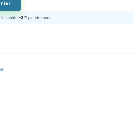
anier
Neuchâtel
−2 %
par virement
il