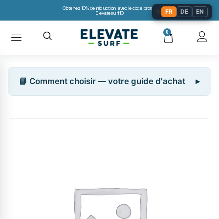
Obtenez 10% de réduction avec le code promo:
🌐
FR
DE
EN
Elevatesurf10
0
📘 Comment choisir — votre guide d'achat