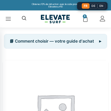
Obtenez 10% de réduction avec le code promo:
🌐
FR
DE
EN
Elevatesurf10
0
📘 Comment choisir — votre guide d'achat