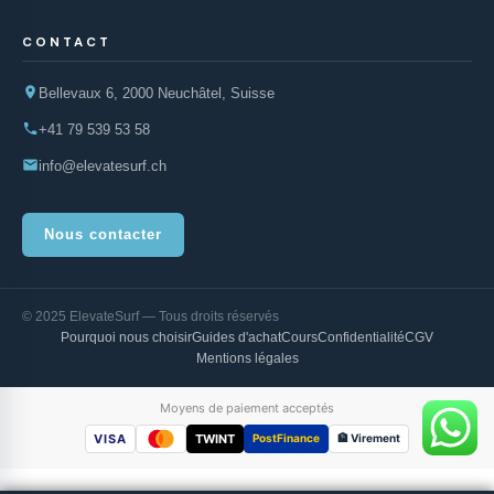
CONTACT
Bellevaux 6, 2000 Neuchâtel, Suisse
+41 79 539 53 58
info@elevatesurf.ch
Nous contacter
© 2025 ElevateSurf — Tous droits réservés
Pourquoi nous choisir
Guides d'achat
Cours
Confidentialité
CGV
Mentions légales
Moyens de paiement acceptés
VISA
TWINT
PostFinance
🏦 Virement