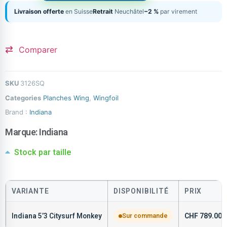
Livraison offerte
en Suisse
Retrait
Neuchâtel
−2 %
par virement
Comparer
SKU
3126SQ
Categories
Planches Wing
,
Wingfoil
Brand :
Indiana
Marque:
Indiana
Stock par taille
VARIANTE
DISPONIBILITÉ
PRIX
Indiana 5’3 Citysurf Monkey
Sur commande
CHF
789.00