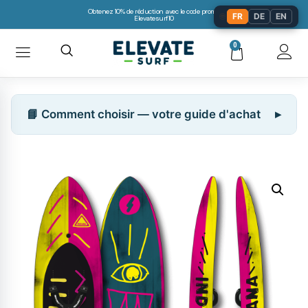
Obtenez 10% de réduction avec le code promo:
🌐
FR
DE
EN
Elevatesurf10
0
📘 Comment choisir — votre guide d'achat