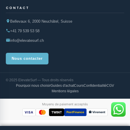
CONTACT
Bellevaux 6, 2000 Neuchâtel, Suisse
+41 79 539 53 58
info@elevatesurf.ch
Nous contacter
© 2025 ElevateSurf — Tous droits réservés
Pourquoi nous choisir
Guides d'achat
Cours
Confidentialité
CGV
Mentions légales
Moyens de paiement acceptés
VISA
TWINT
PostFinance
🏦 Virement