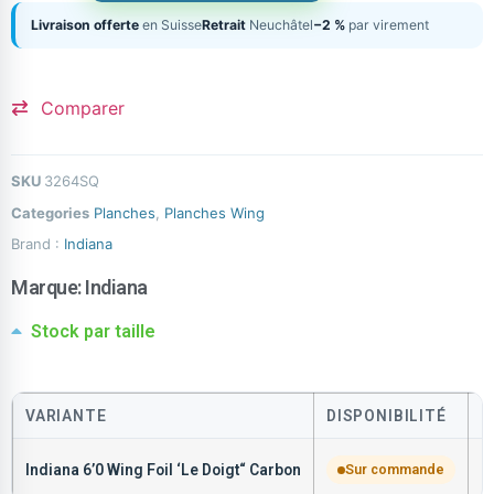
Livraison offerte
en Suisse
Retrait
Neuchâtel
−2 %
par virement
Comparer
SKU
3264SQ
Categories
Planches
,
Planches Wing
Brand :
Indiana
Marque:
Indiana
Stock par taille
VARIANTE
DISPONIBILITÉ
P
Indiana 6’0 Wing Foil ‘Le Doigt“ Carbon
Sur commande
C