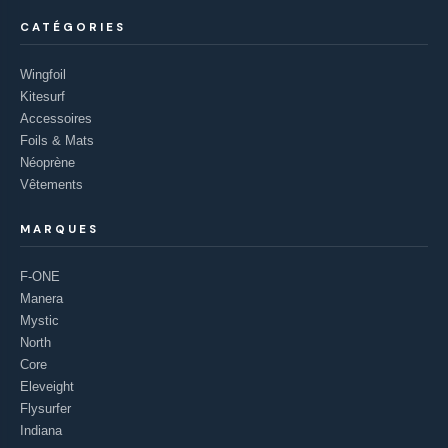
CATÉGORIES
Wingfoil
Kitesurf
Accessoires
Foils & Mats
Néoprène
Vêtements
MARQUES
F-ONE
Manera
Mystic
North
Core
Eleveight
Flysurfer
Indiana