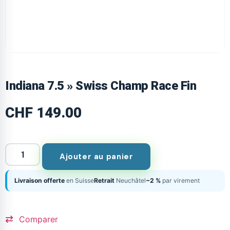
Indiana 7.5 » Swiss Champ Race Fin
CHF
149.00
Ajouter au panier
Livraison offerte
en Suisse
Retrait
Neuchâtel
−2 %
par virement
Comparer