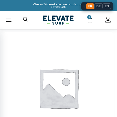
Obtenez 10% de réduction avec le code promo:
🌐
FR
DE
EN
Elevatesurf10
0