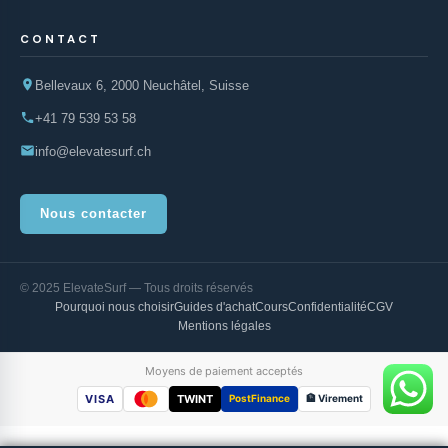
CONTACT
Bellevaux 6, 2000 Neuchâtel, Suisse
+41 79 539 53 58
info@elevatesurf.ch
Nous contacter
© 2025 ElevateSurf — Tous droits réservés
Pourquoi nous choisir
Guides d'achat
Cours
Confidentialité
CGV
Mentions légales
Moyens de paiement acceptés
VISA
TWINT
PostFinance
🏦 Virement