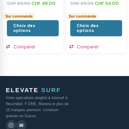
CHF
CHF
48.00
CHF
CHF
54.00
80.00
90.00
Sur commande
Sur commande
Choix des
Choix des
options
options
Comparer
Comparer
ELEVATE
SURF
Votre spécialiste wingfoil & kitesurf à
Neuchâtel. F-ONE, Manera et plus de
15 marques premium. Livraison
gratuite en Suisse.