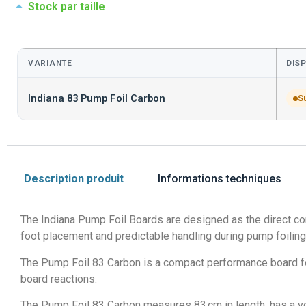
Stock par taille
VARIANTE
DISP
Indiana 83 Pump Foil Carbon
S
Description produit
Informations techniques
The Indiana Pump Foil Boards are designed as the direct conn
foot placement and predictable handling during pump foiling
The Pump Foil 83 Carbon is a compact performance board for 
board reactions.
The Pump Foil 83 Carbon measures 83 cm in length, has a vol