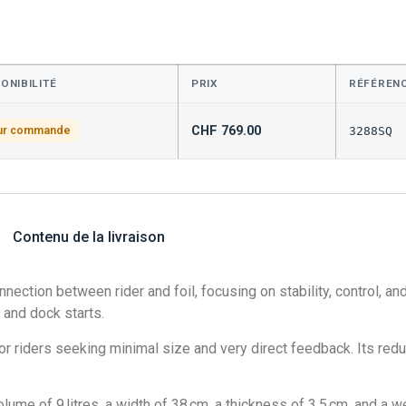
ONIBILITÉ
PRIX
RÉFÉREN
CHF
769.00
ur commande
3288SQ
Contenu de la livraison
ection between rider and foil, focusing on stability, control, a
 and dock starts.
riders seeking minimal size and very direct feedback. Its reduc
ume of 9 litres, a width of 38 cm, a thickness of 3.5 cm, and a 