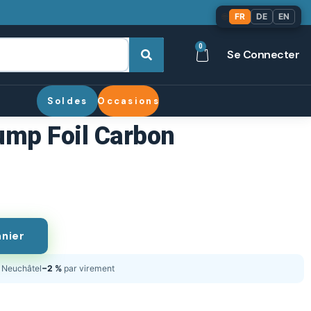
🌐
FR
DE
EN
0
Se Connecter
Soldes
Occasions
ump Foil Carbon
anier
Neuchâtel
−2 %
par virement