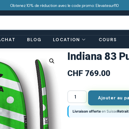
Obtenez 10% de réduction avec le code promo: Elevatesurf10
ACHAT
BLOG
LOCATION
COURS
Indiana 83 P
CHF
769.00
Ajouter au p
Livraison offerte
en Suisse
Retrait