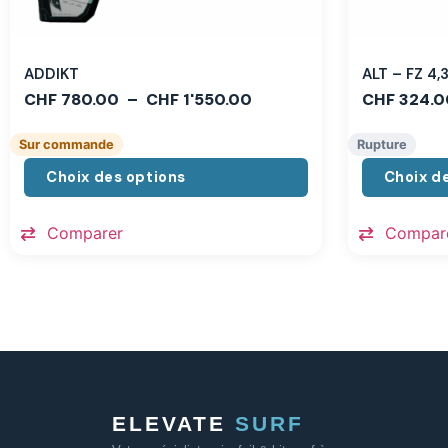
ADDIKT
ALT – FZ 4
CHF
780.00
–
CHF
1'550.00
CHF
324.0
Sur commande
Rupture
Choix des options
Choix d
Comparer
Compar
ELEVATE
SURF