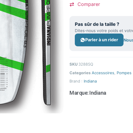
Comparer
Pas sûr de la taille ?
Dites-nous votre poids et votr
Parler à un rider
Nous
SKU
3288SQ
Categories
Accessoires
,
Pompes
Brand :
Indiana
Marque:
Indiana