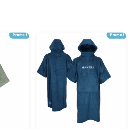
Promo !
Promo !