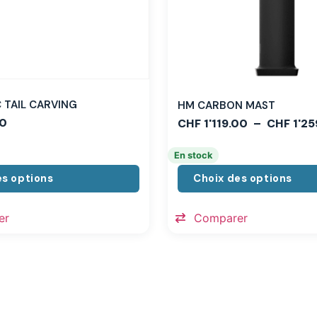
TAIL CARVING
HM CARBON MAST
0
CHF
1'119.00
–
CHF
1'25
En stock
es options
Choix des options
er
Comparer