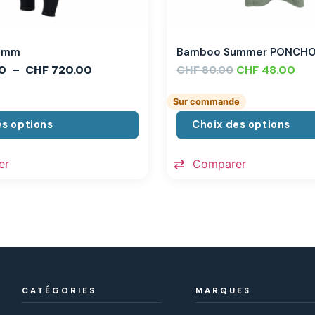
,3mm
Bamboo Summer PONCH
0
–
CHF
720.00
CHF
CHF
48.00
80.00
Sur commande
es options
Choix des options
er
Comparer
CATÉGORIES
MARQUES