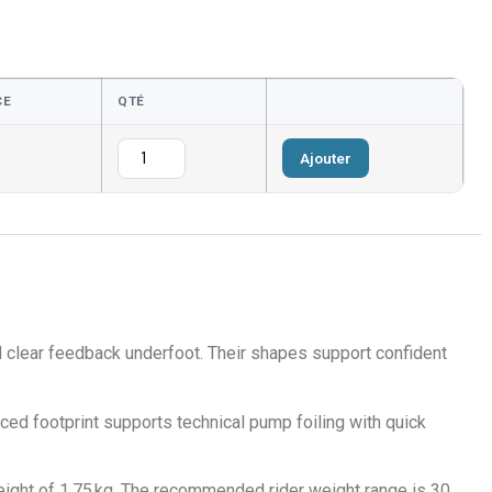
CE
QTÉ
Ajouter
nd clear feedback underfoot. Their shapes support confident
ed footprint supports technical pump foiling with quick
weight of 1.75 kg. The recommended rider weight range is 30