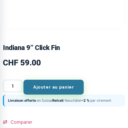
Indiana 9’’ Click Fin
CHF
59.00
Ajouter au panier
Livraison offerte
en Suisse
Retrait
Neuchâtel
−2 %
par virement
Comparer