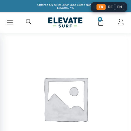
Obtenez 10% de réduction avec le code promo:
🌐
FR
DE
EN
Elevatesurf10
0