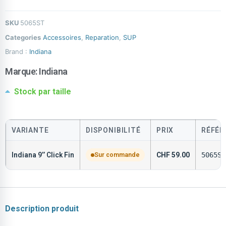
SKU
5065ST
Categories
Accessoires
,
Reparation
,
SUP
Brand :
Indiana
Marque:
Indiana
Stock par taille
VARIANTE
DISPONIBILITÉ
PRIX
RÉFÉR
Indiana 9’’ Click Fin
Sur commande
CHF
59.00
5065ST
Description produit