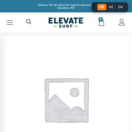
Obtenez 10% de réduction avec le code promo:
🌐
FR
DE
EN
Elevatesurf10
0