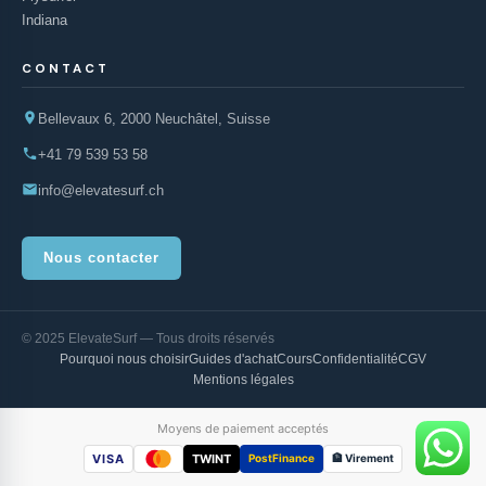
Indiana
CONTACT
Bellevaux 6, 2000 Neuchâtel, Suisse
+41 79 539 53 58
info@elevatesurf.ch
Nous contacter
© 2025 ElevateSurf — Tous droits réservés
Pourquoi nous choisir
Guides d'achat
Cours
Confidentialité
CGV
Mentions légales
Moyens de paiement acceptés
VISA
TWINT
PostFinance
🏦 Virement