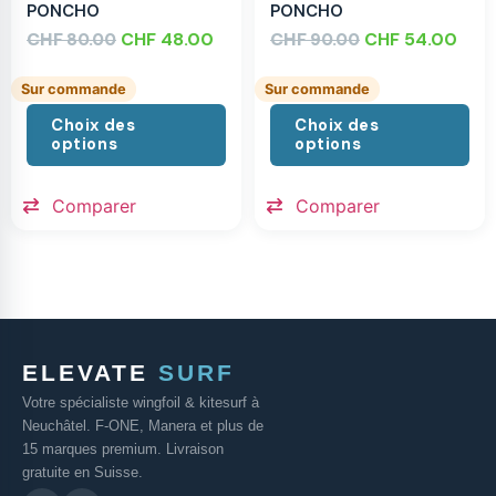
PONCHO
PONCHO
CHF
CHF
48.00
CHF
CHF
54.00
80.00
90.00
Sur commande
Sur commande
Choix des
Choix des
options
options
Comparer
Comparer
ELEVATE
SURF
Votre spécialiste wingfoil & kitesurf à
Neuchâtel. F-ONE, Manera et plus de
15 marques premium. Livraison
gratuite en Suisse.