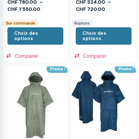
CHF
780.00
–
CHF
324.00
–
CHF
1'550.00
CHF
720.00
Sur commande
Rupture
Choix des
Choix des
options
options
Comparer
Comparer
Promo !
Promo !