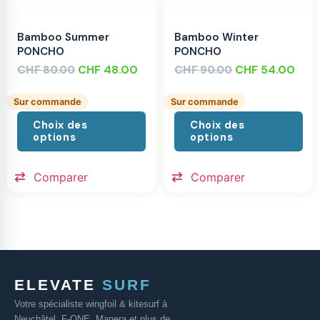
Bamboo Summer
Bamboo Winter
PONCHO
PONCHO
CHF
CHF
48.00
CHF
CHF
54.00
80.00
90.00
Sur commande
Sur commande
Choix des
Choix des
options
options
Comparer
Comparer
ELEVATE
SURF
Votre spécialiste wingfoil & kitesurf à
Neuchâtel. F-ONE, Manera et plus de