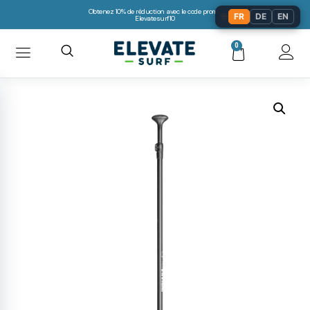
Obtenez 10% de réduction avec le code promo:
🌐
FR
DE
EN
Elevatesurf10
0