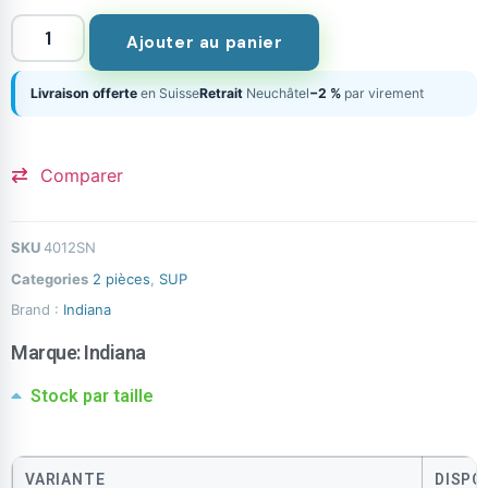
Ajouter au panier
Livraison offerte
en Suisse
Retrait
Neuchâtel
−2 %
par virement
Comparer
SKU
4012SN
Categories
2 pièces
,
SUP
Brand :
Indiana
Marque:
Indiana
Stock par taille
VARIANTE
DISPO