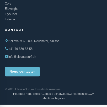
Core
Eleveight
Flysurfer
Indiana
CONTACT
Bellevaux 6, 2000 Neuchâtel, Suisse
+41 79 539 53 58
info@elevatesurf.ch
Nous contacter
© 2025 ElevateSurf — Tous droits réservés
Pourquoi nous choisir
Guides d'achat
Cours
Confidentialité
CGV
Mentions légales