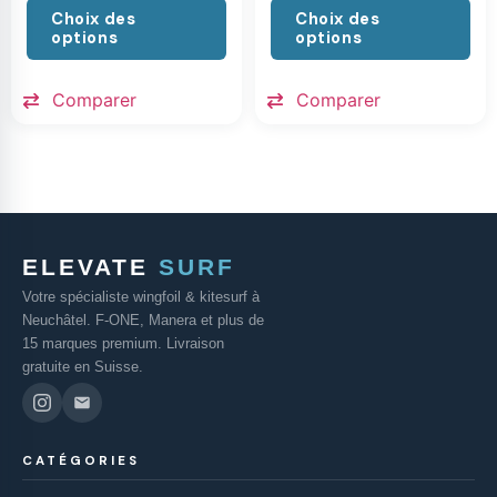
Choix des
Choix des
options
options
Comparer
Comparer
ELEVATE
SURF
Votre spécialiste wingfoil & kitesurf à
Neuchâtel. F-ONE, Manera et plus de
15 marques premium. Livraison
gratuite en Suisse.
CATÉGORIES