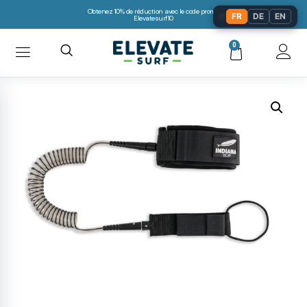
Obtenez 10% de réduction avec le code promo:
🌐
FR
DE
EN
Elevatesurf10
0