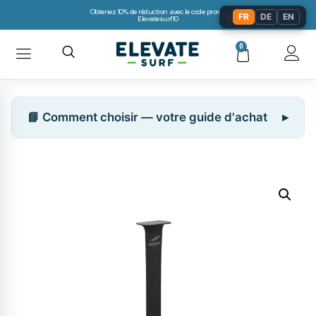
Obtenez 10% de réduction avec le code promo:
🌐
FR
DE
EN
Elevatesurf10
0
📘 Comment choisir — votre guide d'achat