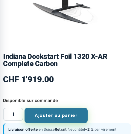
Indiana Dockstart Foil 1320 X-AR
Complete Carbon
CHF
1'919.00
Disponible sur commande
Ajouter au panier
Livraison offerte
en Suisse
Retrait
Neuchâtel
−2 %
par virement