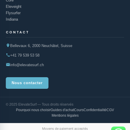
Core
Eleveight
Flysurfer
Indiana
CONTACT
Bellevaux 6, 2000 Neuchâtel, Suisse
+41 79 539 53 58
info@elevatesurf.ch
Nous contacter
© 2025 ElevateSurf — Tous droits réservés
Pourquoi nous choisir
Guides d'achat
Cours
Confidentialité
CGV
Mentions légales
Moyens de paiement acceptés