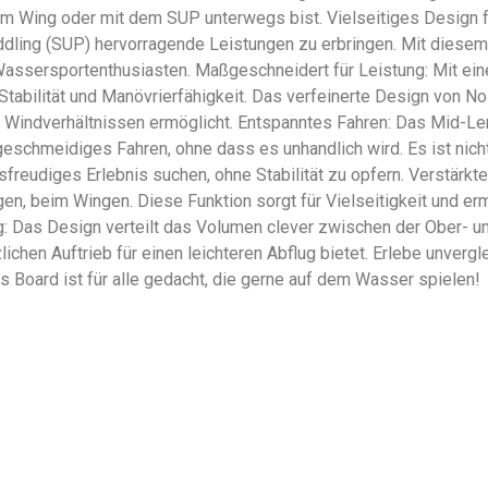
 Wing oder mit dem SUP unterwegs bist. Vielseitiges Design für 
addling (SUP) hervorragende Leistungen zu erbringen. Mit diese
assersportenthusiasten. Maßgeschneidert für Leistung: Mit einer
Stabilität und Manövrierfähigkeit. Das verfeinerte Design von No
Windverhältnissen ermöglicht. Entspanntes Fahren: Das Mid-Len
geschmeidiges Fahren, ohne dass es unhandlich wird. Es ist nicht
reudiges Erlebnis suchen, ohne Stabilität zu opfern. Verstärkte S
ugen, beim Wingen. Diese Funktion sorgt für Vielseitigkeit und erm
: Das Design verteilt das Volumen clever zwischen der Ober- un
hen Auftrieb für einen leichteren Abflug bietet. Erlebe unvergl
 Board ist für alle gedacht, die gerne auf dem Wasser spielen!