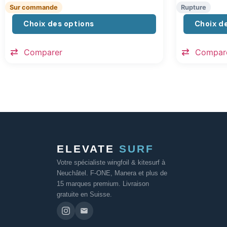
Sur commande
Rupture
Choix des options
Choix d
Comparer
Compar
ELEVATE
SURF
Votre spécialiste wingfoil & kitesurf à
Neuchâtel. F-ONE, Manera et plus de
15 marques premium. Livraison
gratuite en Suisse.