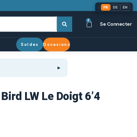
🌐
FR
DE
EN
0
Se Connecter
Soldes
Occasions
 Bird LW Le Doigt 6’4