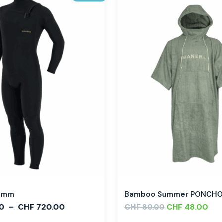
,3mm
Bamboo Summer PONCH
0
–
CHF
720.00
CHF
CHF
48.00
80.00