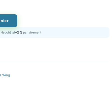
anier
Neuchâtel
−2 %
par virement
s Wing