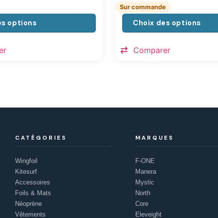
Sur commande
es options
Choix des options
er
Comparer
CATÉGORIES
MARQUES
Wingfoil
F-ONE
Kitesurf
Manera
Accessoires
Mystic
Foils & Mats
North
Néoprène
Core
Vêtements
Eleveight