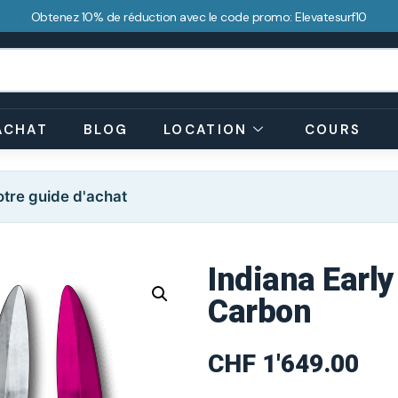
Obtenez 10% de réduction avec le code promo: Elevatesurf10
ACHAT
BLOG
LOCATION
COURS
tre guide d'achat
Indiana Early
Carbon
CHF
1'649.00