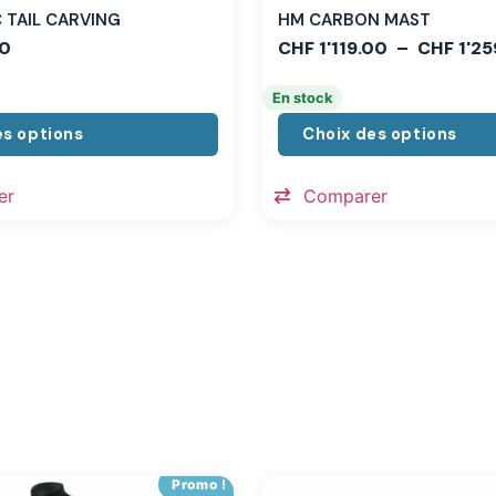
TAIL CARVING
HM CARBON MAST
0
CHF
1'119.00
–
CHF
1'25
En stock
es options
Choix des options
er
Comparer
Promo !