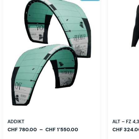
ADDIKT
ALT – FZ 4
CHF
780.00
–
CHF
1'550.00
CHF
324.0