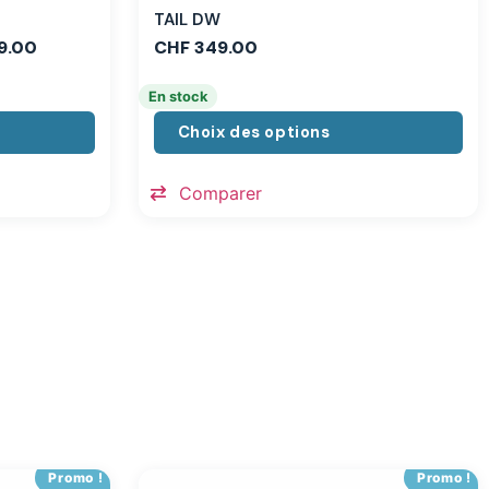
TAIL DW
9.00
CHF
349.00
En stock
Choix des options
Comparer
Promo !
Promo !