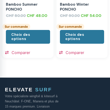
Bamboo Summer
Bamboo Winter
PONCHO
PONCHO
CHF
CHF
48.00
CHF
CHF
54.00
80.00
90.00
Sur commande
Sur commande
Choix des
Choix des
options
options
Comparer
Comparer
ELEVATE
SURF
Votre spécialiste wingfoil & kitesurf à
Neuchâtel. F-ONE, Manera et plus de
15 marques premium. Livraison