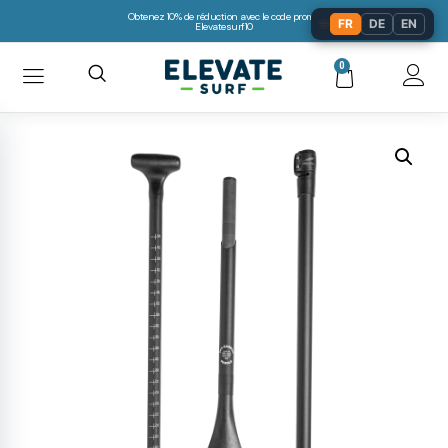
Obtenez 10% de réduction avec le code promo:
🌐
FR
DE
EN
Elevatesurf10
0