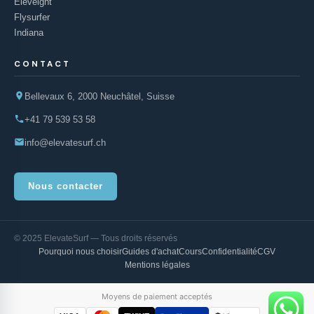
Eleveight
Flysurfer
Indiana
CONTACT
Bellevaux 6, 2000 Neuchâtel, Suisse
+41 79 539 53 58
info@elevatesurf.ch
Nous contacter
© 2025 ElevateSurf — Tous droits réservés
Pourquoi nous choisir
Guides d'achat
Cours
Confidentialité
CGV
Mentions légales
Moyens de paiement acceptés