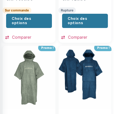
Sur commande
Rupture
Choix des
Choix des
options
options
Comparer
Comparer
Promo !
Promo !