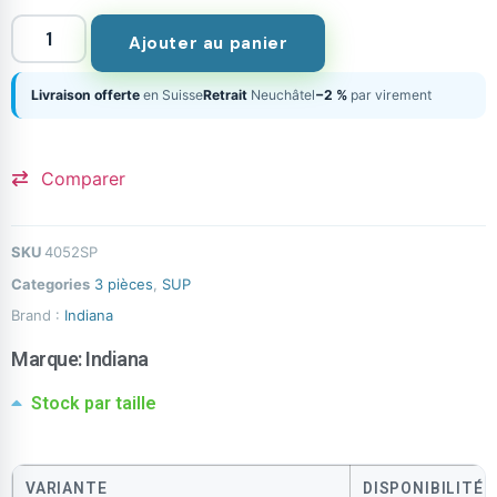
Ajouter au panier
Livraison offerte
en Suisse
Retrait
Neuchâtel
−2 %
par virement
Comparer
SKU
4052SP
Categories
3 pièces
,
SUP
Brand :
Indiana
Marque:
Indiana
Stock par taille
VARIANTE
DISPONIBILITÉ