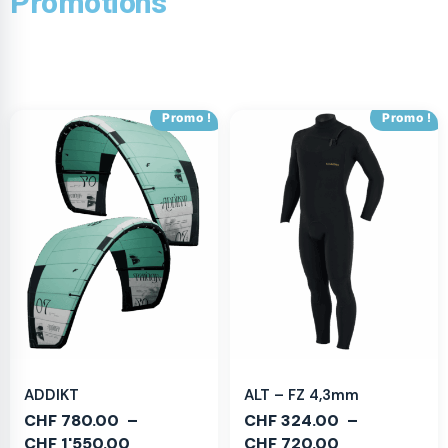
Promotions
Promo !
Promo !
ADDIKT
ALT – FZ 4,3mm
CHF
780.00
–
CHF
324.00
–
CHF
1'550.00
CHF
720.00