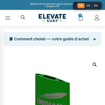
Obtenez 10% de réduction avec le code promo:
🌐
FR
DE
EN
Elevatesurf10
0
📘 Comment choisir — votre guide d'achat