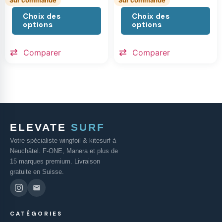
Sur commande
Sur commande
Choix des
Choix des
options
options
Comparer
Comparer
ELEVATE
SURF
Votre spécialiste wingfoil & kitesurf à
Neuchâtel. F-ONE, Manera et plus de
15 marques premium. Livraison
gratuite en Suisse.
CATÉGORIES