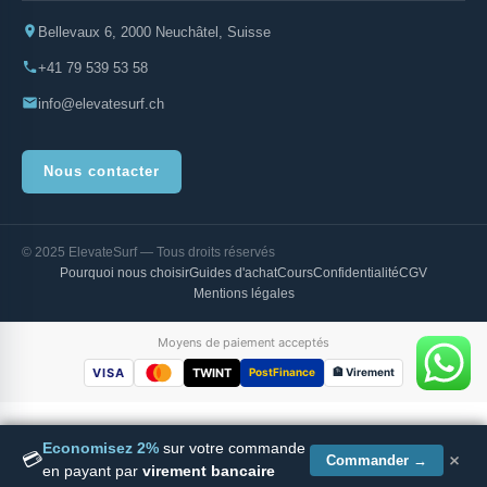
Bellevaux 6, 2000 Neuchâtel, Suisse
+41 79 539 53 58
info@elevatesurf.ch
Nous contacter
© 2025 ElevateSurf — Tous droits réservés
Pourquoi nous choisir
Guides d'achat
Cours
Confidentialité
CGV
Mentions légales
Moyens de paiement acceptés
VISA
TWINT
PostFinance
🏦 Virement
Economisez 2%
sur votre commande
×
💳
Indiana Foil Alu Mast 75 cm
Commander →
Ajouter au panier
en payant par
virement bancaire
CHF
83.40