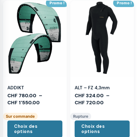
Promo !
Promo !
ADDIKT
ALT – FZ 4,3mm
CHF
780.00
–
CHF
324.00
–
CHF
1'550.00
CHF
720.00
Sur commande
Rupture
Choix des
Choix des
options
options