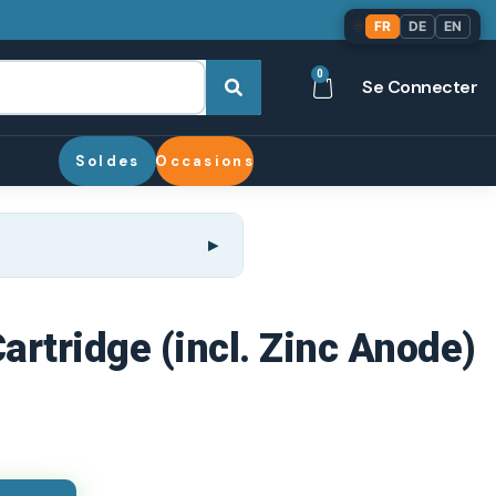
🌐
FR
DE
EN
0
Se Connecter
Soldes
Occasions
Cartridge (incl. Zinc Anode)