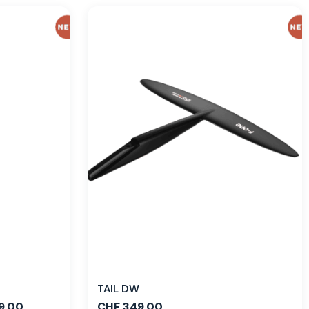
TAIL DW
9.00
CHF
349.00