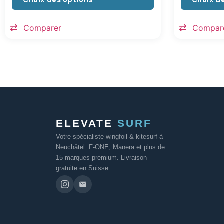
Choix des options
Choix d
Comparer
Compar
ELEVATE
SURF
Votre spécialiste wingfoil & kitesurf à
Neuchâtel. F-ONE, Manera et plus de
15 marques premium. Livraison
gratuite en Suisse.