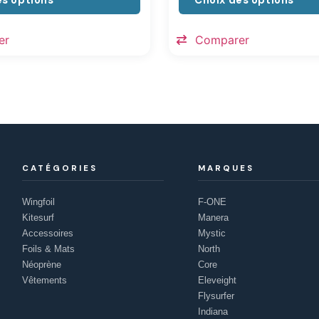
es options
Choix des options
er
Comparer
CATÉGORIES
MARQUES
Wingfoil
F-ONE
Kitesurf
Manera
Accessoires
Mystic
Foils & Mats
North
Néoprène
Core
Vêtements
Eleveight
Flysurfer
Indiana