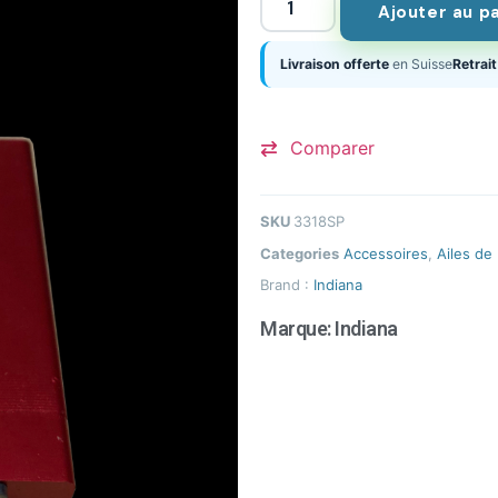
Ajouter au p
Livraison offerte
en Suisse
Retrait
Comparer
SKU
3318SP
Categories
Accessoires
,
Ailes de 
Brand :
Indiana
Marque:
Indiana