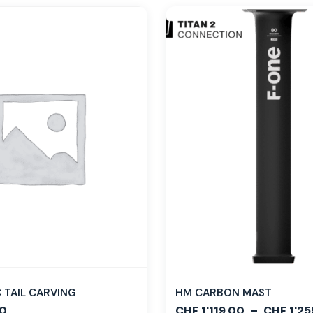
TAIL CARVING
HM CARBON MAST
0
CHF
1'119.00
–
CHF
1'25