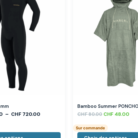
,3mm
Bamboo Summer PONCH
0
–
CHF
720.00
CHF
CHF
48.00
80.00
Sur commande