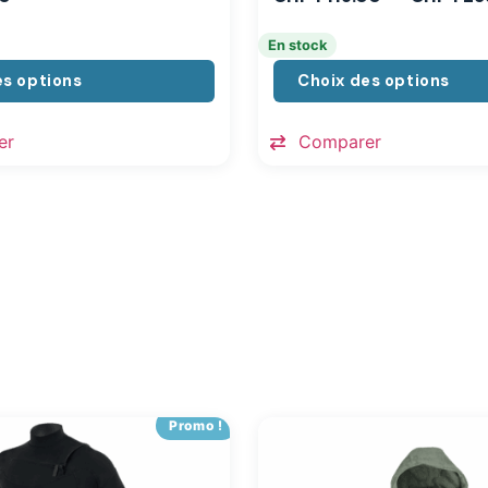
En stock
es options
Choix des options
er
Comparer
Promo !