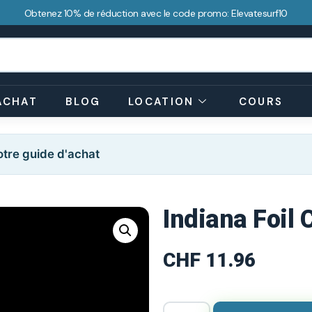
Obtenez 10% de réduction avec le code promo: Elevatesurf10
ACHAT
BLOG
LOCATION
COURS
tre guide d'achat
Indiana Foil 
CHF
11.96