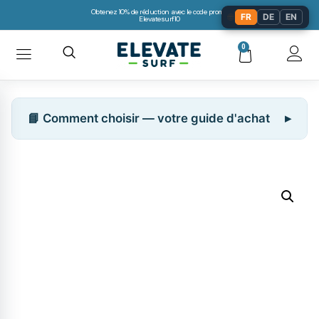
Obtenez 10% de réduction avec le code promo:
🌐
FR
DE
EN
Elevatesurf10
0
📘 Comment choisir — votre guide d'achat