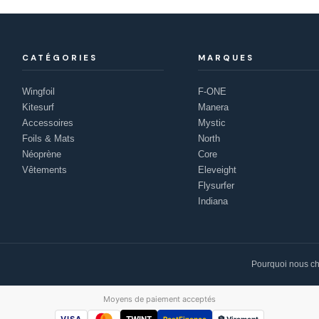
CATÉGORIES
MARQUES
Wingfoil
F-ONE
Kitesurf
Manera
Accessoires
Mystic
Foils & Mats
North
Néoprène
Core
Vêtements
Eleveight
Flysurfer
Indiana
Pourquoi nous ch
Moyens de paiement acceptés
PostFinance
🏦 Virement