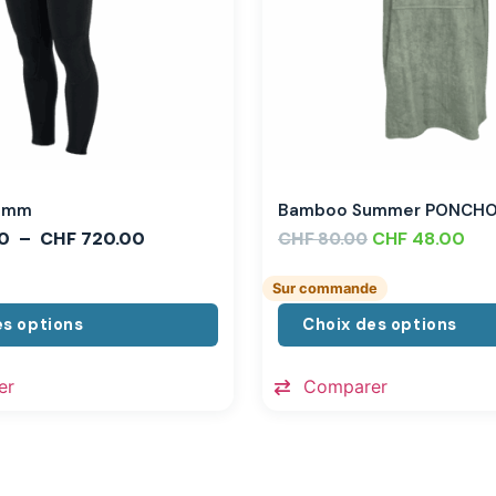
,3mm
Bamboo Summer PONCH
0
–
CHF
720.00
CHF
CHF
48.00
80.00
Sur commande
es options
Choix des options
er
Comparer