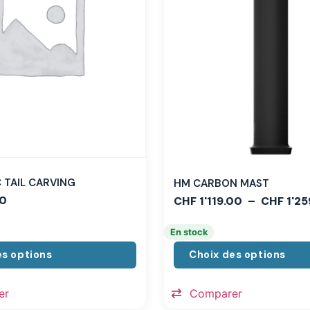
TAIL CARVING
HM CARBON MAST
0
CHF
1'119.00
–
CHF
1'25
En stock
es options
Choix des options
er
Comparer