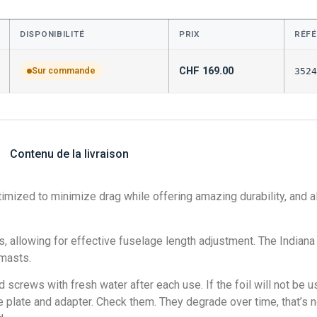
DISPONIBILITÉ
PRIX
RÉF
CHF
169.00
Sur commande
3524
Contenu de la livraison
ized to minimize drag while offering amazing durability, and als
s, allowing for effective fuselage length adjustment. The Indian
masts.
screws with fresh water after each use. If the foil will not be u
plate and adapter. Check them. They degrade over time, that’s no