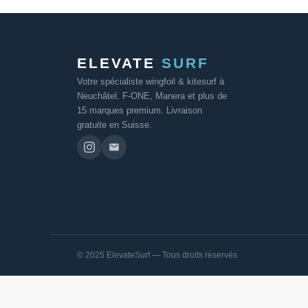
ELEVATE
SURF
Votre spécialiste wingfoil & kitesurf à
Neuchâtel. F-ONE, Manera et plus de
15 marques premium. Livraison
gratuite en Suisse.
© 2025 ElevateSurf — Tous droits réservés