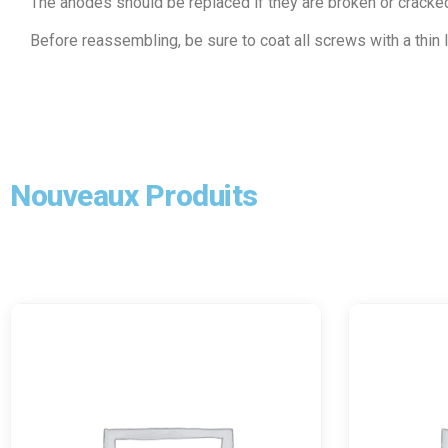
The anodes should be replaced if they are broken or cracke
Before reassembling, be sure to coat all screws with a thin 
Nouveaux Produits