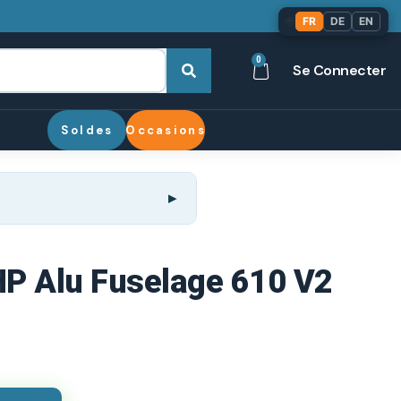
🌐
FR
DE
EN
0
Se Connecter
Soldes
Occasions
 HP Alu Fuselage 610 V2