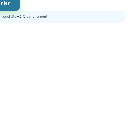
anier
Neuchâtel
−2 %
par virement