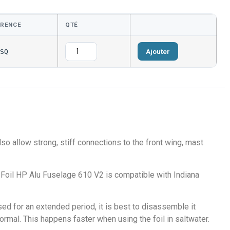
ÉRENCE
QTÉ
Ajouter
SQ
o allow strong, stiff connections to the front wing, mast
a Foil HP Alu Fuselage 610 V2 is compatible with Indiana
sed for an extended period, it is best to disassemble it
rmal. This happens faster when using the foil in saltwater.