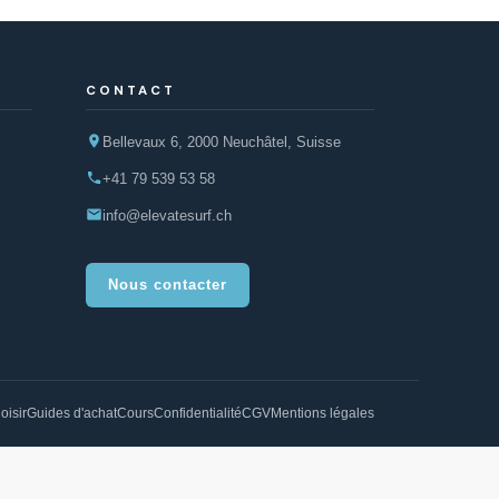
CONTACT
Bellevaux 6, 2000 Neuchâtel, Suisse
+41 79 539 53 58
info@elevatesurf.ch
Nous contacter
oisir
Guides d'achat
Cours
Confidentialité
CGV
Mentions légales