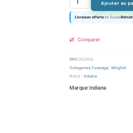
Ajouter au p
Livraison offerte
en Suisse
Retrait
Comparer
SKU
3524SQ
Categories
Fuselage
,
Wingfoil
Brand :
Indiana
Marque:
Indiana