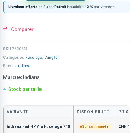
Livraison offerte
en Suisse
Retrait
Neuchâtel
−2 %
par virement
Comparer
SKU
3520SM
Categories
Fuselage
,
Wingfoil
Brand :
Indiana
Marque:
Indiana
Stock par taille
VARIANTE
DISPONIBILITÉ
PRIX
Indiana Foil HP Alu Fuselage 710
Sur commande
CHF
17