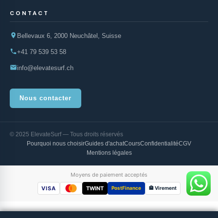
CONTACT
Bellevaux 6, 2000 Neuchâtel, Suisse
+41 79 539 53 58
info@elevatesurf.ch
Nous contacter
© 2025 ElevateSurf — Tous droits réservés
Pourquoi nous choisir
Guides d'achat
Cours
Confidentialité
CGV
Mentions légales
Moyens de paiement acceptés
VISA
TWINT
PostFinance
🏦 Virement