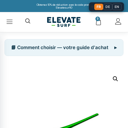
Obtenez 10% de réduction avec le code promo:
🌐
FR
DE
EN
Elevatesurf10
0
📘 Comment choisir — votre guide d'achat