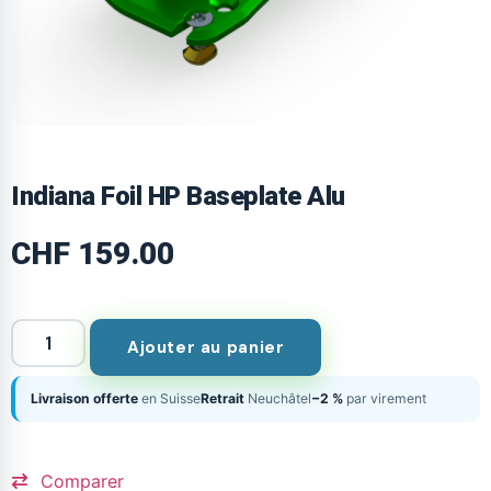
Indiana Foil HP Baseplate Alu
CHF
159.00
Ajouter au panier
Livraison offerte
en Suisse
Retrait
Neuchâtel
−2 %
par virement
Comparer