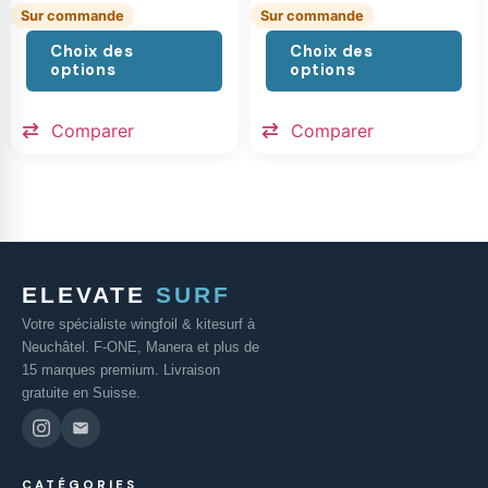
Sur commande
Sur commande
Choix des
Choix des
options
options
Comparer
Comparer
ELEVATE
SURF
Votre spécialiste wingfoil & kitesurf à
Neuchâtel. F-ONE, Manera et plus de
15 marques premium. Livraison
gratuite en Suisse.
CATÉGORIES