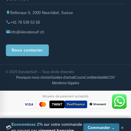
Bellevaux 6, 2000 Neuchâtel, Suisse
+41 79 539 53 58
info@elevatesurf.ch
Nous contacter
© 2025 ElevateSurf — Tous droits réservés
Pourquoi nous choisir
Guides d'achat
Cours
Confidentialité
CGV
Mentions légales
Moyens de paiement acceptés
VISA
TWINT
PostFinance
🏦 Virement
Economisez 2%
sur votre commande
×
💳
Indiana Foil HP Baseplate Alu
Commander →
Ajouter au panier
en payant par
virement bancaire