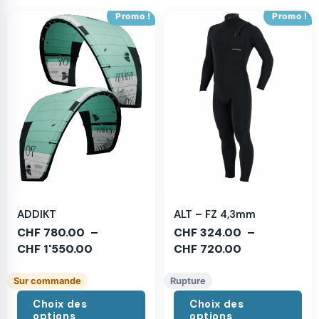
Promo !
Promo !
ADDIKT
ALT – FZ 4,3mm
CHF
780.00
–
CHF
324.00
–
CHF
1'550.00
CHF
720.00
Sur commande
Rupture
Choix des
Choix des
options
options