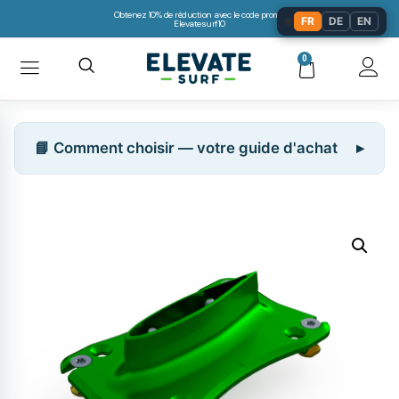
Obtenez 10% de réduction avec le code promo:
🌐
FR
DE
EN
Elevatesurf10
0
📘 Comment choisir — votre guide d'achat