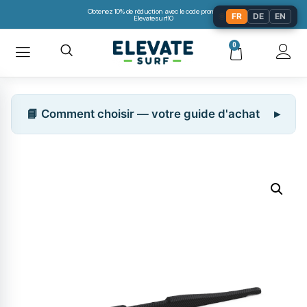
Obtenez 10% de réduction avec le code promo:
🌐
FR
DE
EN
Elevatesurf10
0
📘 Comment choisir — votre guide d'achat