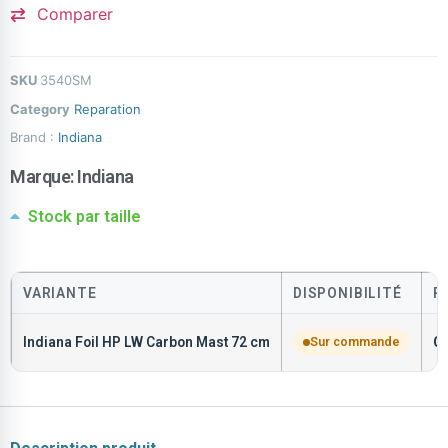
Comparer
SKU
3540SM
Category
Reparation
Brand :
Indiana
Marque:
Indiana
Stock par taille
VARIANTE
DISPONIBILITÉ
P
Indiana Foil HP LW Carbon Mast 72 cm
Sur commande
C