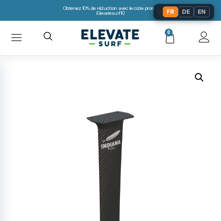
Obtenez 10% de réduction avec le code promo:
🌐
FR
DE
EN
Elevatesurf10
0