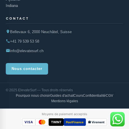
Indiana
CONTACT
Bellevaux 6, 2000 Neuchâtel, Suisse
+41 79 539 53 58
info@elevatesurf.ch
Nous contacter
© 2025 ElevateSurf — Tous droits réservés
Pourquoi nous choisir
Guides d'achat
Cours
Confidentialité
CGV
Mentions légales
Moyens de paiement acceptés
VISA
TWINT
PostFinance
🏦 Virement