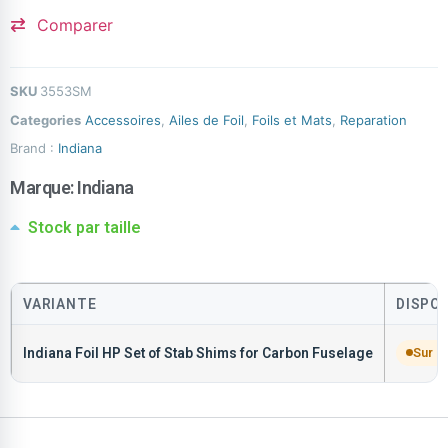
Comparer
SKU
3553SM
Categories
Accessoires
,
Ailes de Foil
,
Foils et Mats
,
Reparation
Brand :
Indiana
Marque:
Indiana
Stock par taille
VARIANTE
DISPON
Indiana Foil HP Set of Stab Shims for Carbon Fuselage
Sur 