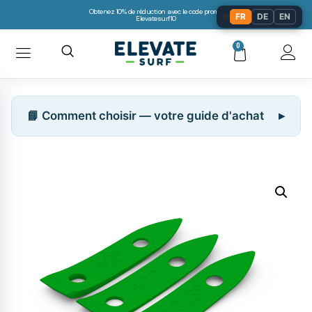
Obtenez 10% de réduction avec le code promo:
🌐
FR
DE
EN
Elevatesurf10
0
📘 Comment choisir — votre guide d'achat