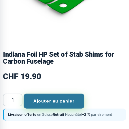
Indiana Foil HP Set of Stab Shims for
Carbon Fuselage
CHF
19.90
Ajouter au panier
Livraison offerte
en Suisse
Retrait
Neuchâtel
−2 %
par virement