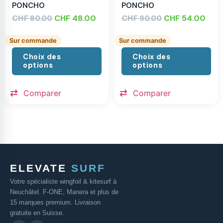
PONCHO
PONCHO
CHF
CHF
48.00
CHF
CHF
54.00
80.00
90.00
Sur commande
Sur commande
Choix des
Choix des
options
options
Comparer
Comparer
ELEVATE
SURF
Votre spécialiste wingfoil & kitesurf à
Neuchâtel. F-ONE, Manera et plus de
15 marques premium. Livraison
gratuite en Suisse.