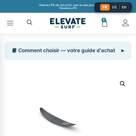
Obtenez 10% de réduction avec le code promo:
🌐
FR
DE
EN
Elevatesurf10
0
📘 Comment choisir — votre guide d'achat