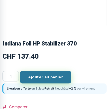
Indiana Foil HP Stabilizer 370
CHF
137.40
Ajouter au panier
Livraison offerte
en Suisse
Retrait
Neuchâtel
−2 %
par virement
Comparer