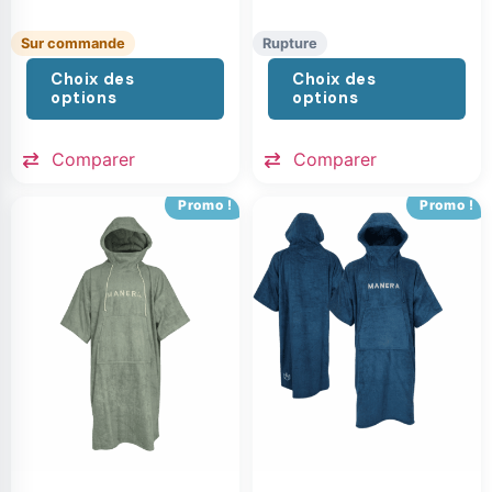
Sur commande
Rupture
Choix des
Choix des
options
options
Comparer
Comparer
Promo !
Promo !