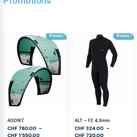
Promotions
Promo !
Promo !
ADDIKT
ALT – FZ 4,3mm
CHF
780.00
–
CHF
324.00
–
CHF
1'550.00
CHF
720.00