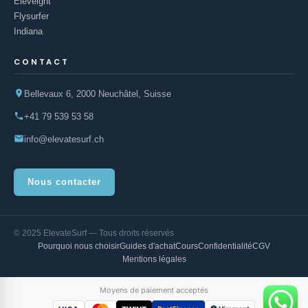
Eleveight
Flysurfer
Indiana
CONTACT
Bellevaux 6, 2000 Neuchâtel, Suisse
+41 79 539 53 58
info@elevatesurf.ch
Nous contacter
© 2025 ElevateSurf — Tous droits réservés
Pourquoi nous choisir
Guides d'achat
Cours
Confidentialité
CGV
Mentions légales
Moyens de paiement acceptés