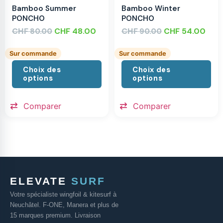
Bamboo Summer
Bamboo Winter
PONCHO
PONCHO
CHF
CHF
48.00
CHF
CHF
54.00
80.00
90.00
Sur commande
Sur commande
Choix des
Choix des
options
options
Comparer
Comparer
ELEVATE
SURF
Votre spécialiste wingfoil & kitesurf à
Neuchâtel. F-ONE, Manera et plus de
15 marques premium. Livraison