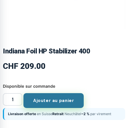
Indiana Foil HP Stabilizer 400
CHF
209.00
Disponible sur commande
Ajouter au panier
Livraison offerte
en Suisse
Retrait
Neuchâtel
−2 %
par virement