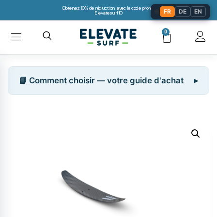
Obtenez 10% de réduction avec le code promo:
🌐
FR
DE
EN
Elevatesurf10
0
📘 Comment choisir — votre guide d'achat