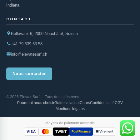
Indiana
CONTACT
Bellevaux 6, 2000 Neuchâtel, Suisse
+41 79 539 53 58
info@elevatesurf.ch
Nous contacter
© 2025 ElevateSurf — Tous droits réservés
Pourquoi nous choisir
Guides d'achat
Cours
Confidentialité
CGV
Mentions légales
Moyens de paiement acceptés
VISA
TWINT
PostFinance
🏦 Virement