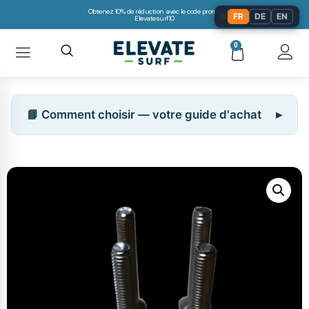
Obtenez 10% de réduction avec le code promo:
🌐
FR
DE
EN
Elevatesurf10
0
📘 Comment choisir — votre guide d'achat