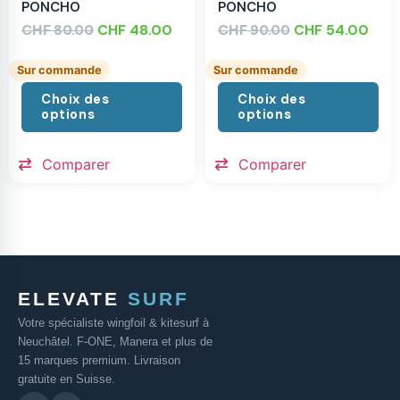
PONCHO
PONCHO
CHF
CHF
48.00
CHF
CHF
54.00
80.00
90.00
Sur commande
Sur commande
Choix des
Choix des
options
options
Comparer
Comparer
ELEVATE
SURF
Votre spécialiste wingfoil & kitesurf à
Neuchâtel. F-ONE, Manera et plus de
15 marques premium. Livraison
gratuite en Suisse.