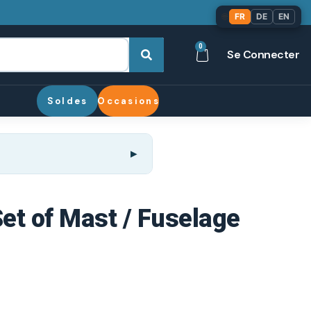
🌐
FR
DE
EN
0
Se Connecter
Soldes
Occasions
Set of Mast / Fuselage