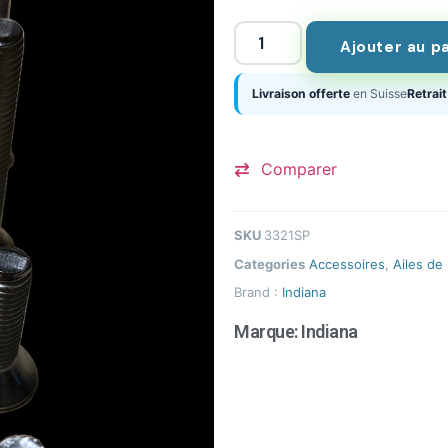
Ajouter au p
Livraison offerte
en Suisse
Retrait
Comparer
SKU
3321SP
Categories
Accessoires
,
Ailes de 
Brand :
Indiana
Marque:
Indiana