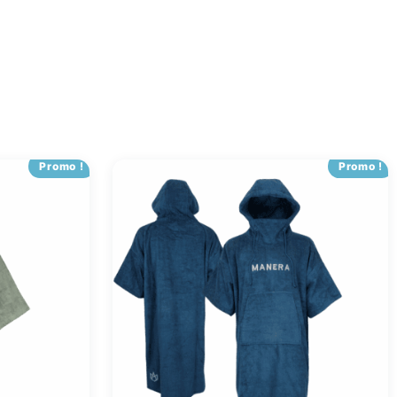
Promo !
Promo !