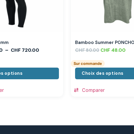
,3mm
Bamboo Summer PONCH
0
–
CHF
720.00
CHF
CHF
48.00
80.00
Sur commande
es options
Choix des options
er
Comparer