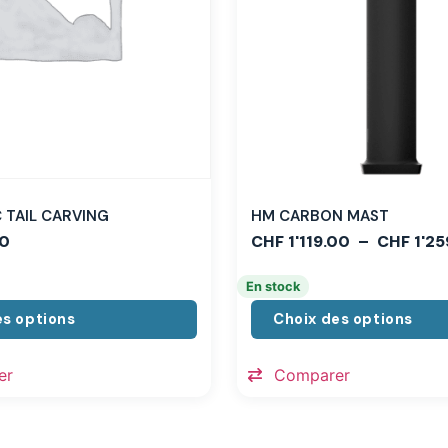
TAIL CARVING
HM CARBON MAST
0
CHF
1'119.00
–
CHF
1'25
En stock
es options
Choix des options
er
Comparer