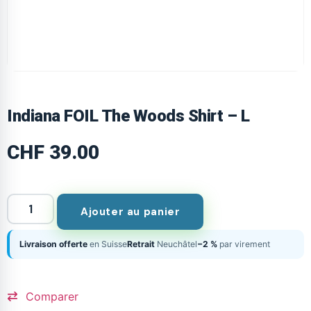
Indiana FOIL The Woods Shirt – L
CHF
39.00
Ajouter au panier
Livraison offerte
en Suisse
Retrait
Neuchâtel
−2 %
par virement
Comparer