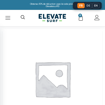
Obtenez 10% de réduction avec le code promo:
🌐
FR
DE
EN
Elevatesurf10
0