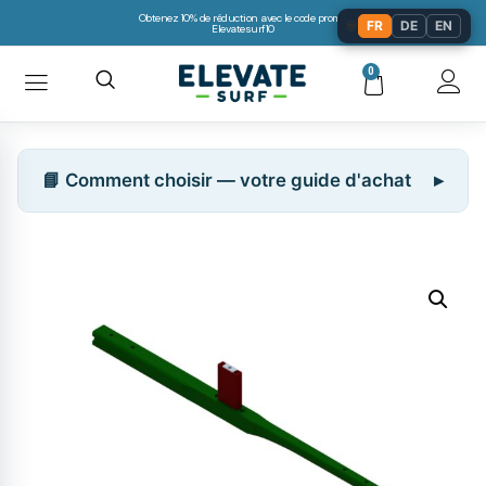
Obtenez 10% de réduction avec le code promo:
🌐
FR
DE
EN
Elevatesurf10
0
📘 Comment choisir — votre guide d'achat