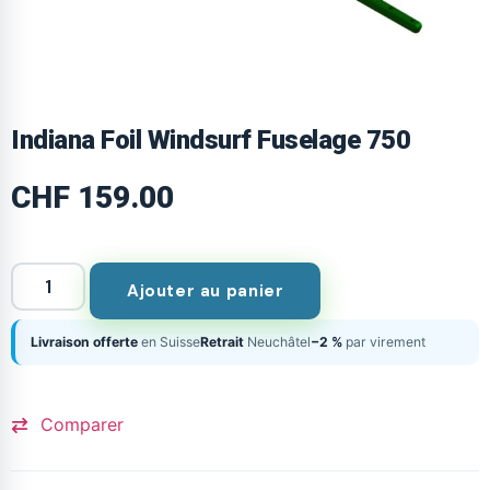
Indiana Foil Windsurf Fuselage 750
CHF
159.00
Ajouter au panier
Livraison offerte
en Suisse
Retrait
Neuchâtel
−2 %
par virement
Comparer