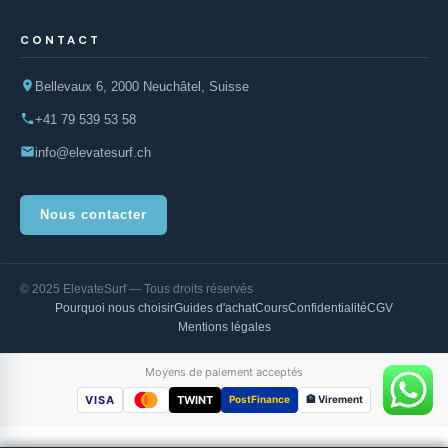
CONTACT
Bellevaux 6, 2000 Neuchâtel, Suisse
+41 79 539 53 58
info@elevatesurf.ch
Nous contacter
© 2025 ElevateSurf — Tous droits réservés
Pourquoi nous choisir
Guides d'achat
Cours
Confidentialité
CGV
Mentions légales
Moyens de paiement acceptés
VISA
TWINT
PostFinance
🏦 Virement