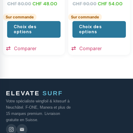
CHF
CHF
48.00
CHF
CHF
54.00
80.00
90.00
Sur commande
Sur commande
Choix des
Choix des
options
options
Comparer
Comparer
ELEVATE
SURF
Votre spécialiste wingfoil & kitesurf à
Neuchâtel. F-ONE, Manera et plus de
15 marques premium. Livraison
gratuite en Suisse.