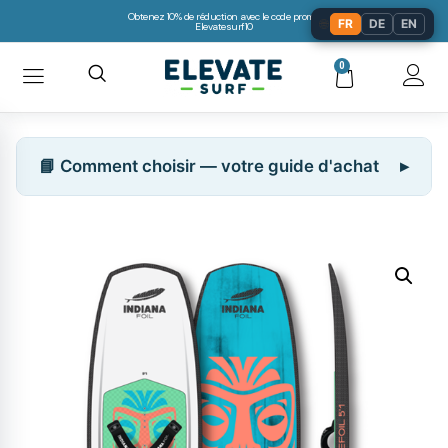
Obtenez 10% de réduction avec le code promo:
🌐
FR
DE
EN
Elevatesurf10
0
📘 Comment choisir — votre guide d'achat